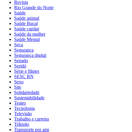
Revista
Rio Grande do Norte
Saúde
Saúde animal
Saúde Bucal
Saúde capilar
Saúde da mulher
Saúde Mental
Seca
Segurança
Segurança digital
Senado
Seridó
Série e filmes
SESC RN
Sexo
Site
Solidariedade
Sustentabilidade
Teatro
Tecnologia
Televisão
Trabalho e carreira
Trânsito
Transporte por app