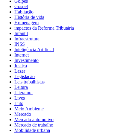
Golpes
Gospel
Habitação
História de vida
Homenagem
impactos da Reforma Tributária
Infantil
Infraestrutura
INSS
Inteligência Artificial
Internet
Investimento
Justiça
Lazer
Legislação
Leis trabalhistas
Leitura
Literatura
Lives
Luto
Meio Ambiente
Mercado
Mercado automotivo
Mercado de trabalho
Mobilidade urbana