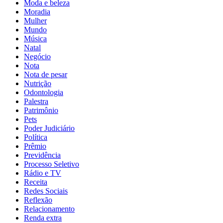
Moda e beleza
Moradia
Mulher
Mundo
Música
Natal
Negócio
Nota
Nota de pesar
Nutrição
Odontologia
Palestra
Patrimônio
Pets
Poder Judiciário
Política
Prêmio
Previdência
Processo Seletivo
Rádio e TV
Receita
Redes Sociais
Reflexão
Relacionamento
Renda extra