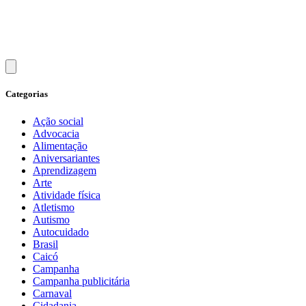
Categorias
Ação social
Advocacia
Alimentação
Aniversariantes
Aprendizagem
Arte
Atividade física
Atletismo
Autismo
Autocuidado
Brasil
Caicó
Campanha
Campanha publicitária
Carnaval
Cidadania