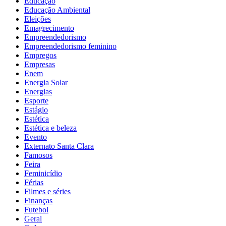
Educação
Educação Ambiental
Eleições
Emagrecimento
Empreendedorismo
Empreendedorismo feminino
Empregos
Empresas
Enem
Energia Solar
Energias
Esporte
Estágio
Estética
Estética e beleza
Evento
Externato Santa Clara
Famosos
Feira
Feminicídio
Férias
Filmes e séries
Finanças
Futebol
Geral