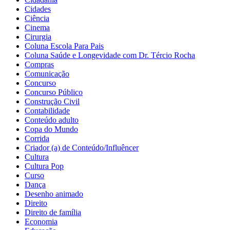
Cidades
Ciência
Cinema
Cirurgia
Coluna Escola Para Pais
Coluna Saúde e Longevidade com Dr. Tércio Rocha
Compras
Comunicação
Concurso
Concurso Público
Construção Civil
Contabilidade
Conteúdo adulto
Copa do Mundo
Corrida
Criador (a) de Conteúdo/Influêncer
Cultura
Cultura Pop
Curso
Dança
Desenho animado
Direito
Direito de família
Economia