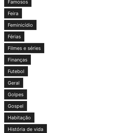
Famosos
Feira
Feminicídio
Férias
Filmes e séries
Finanças
Futebol
Geral
Golpes
Gospel
Habitação
História de vida