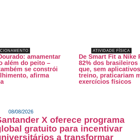
ACIONAMENTO
ATIVIDADE FÍSICA
Dourado: amamentar
De Smart Fit a Nike 
o além do peito –
82% dos brasileiros
 também se constrói
que, sem aplicativo
lhimento, afirma
treino, praticariam
ga
exercícios físicos
08/08/2026
Santander X oferece programa
global gratuito para incentivar
universitários a transformar