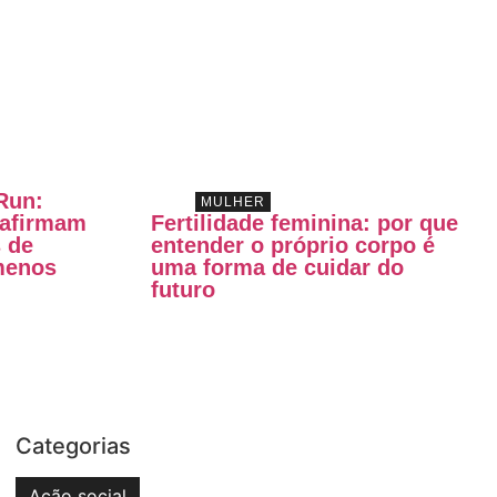
Run:
MULHER
 afirmam
Fertilidade feminina: por que
s de
entender o próprio corpo é
 menos
uma forma de cuidar do
futuro
Categorias
Ação social