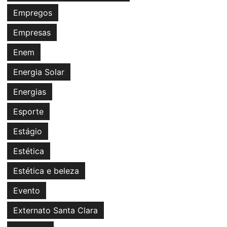
Empregos
Empresas
Enem
Energia Solar
Energias
Esporte
Estágio
Estética
Estética e beleza
Evento
Externato Santa Clara