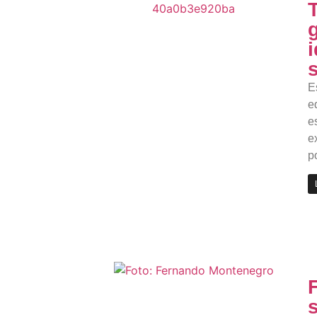
E
e
e
e
p