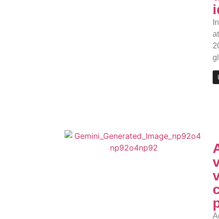
I
a
2
g
A