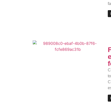
f
C
t
C
e