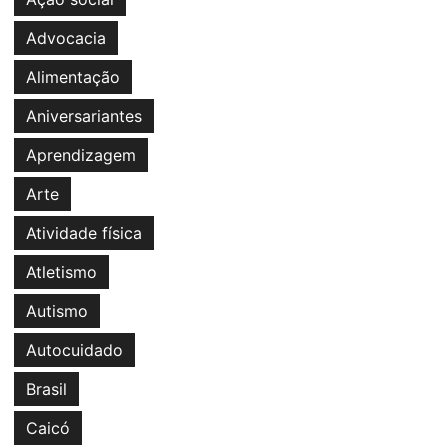
Advocacia
Alimentação
Aniversariantes
Aprendizagem
Arte
Atividade física
Atletismo
Autismo
Autocuidado
Brasil
Caicó