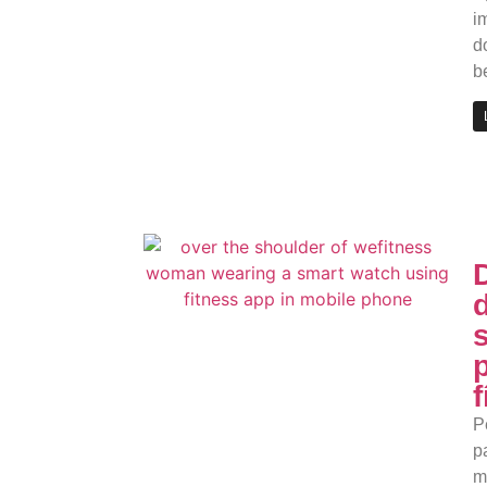
i
d
b
P
p
m