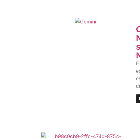
E
e
e
d