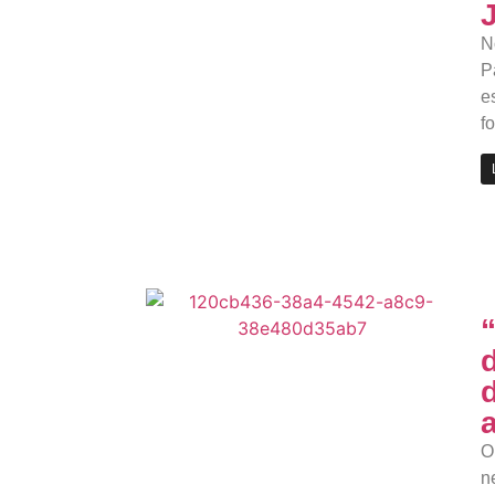
N
P
e
f
O
n