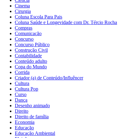
Ciência
Cinema
Cirurgia
Coluna Escola Para Pais
Coluna Saúde e Longevidade com Dr. Tércio Rocha
Compras
Comunicação
Concurso
Concurso Público
Construção Civil
Contabilidade
Conteúdo adulto
Copa do Mundo
Corrida
Criador (a) de Conteúdo/Influêncer
Cultura
Cultura Pop
Curso
Dança
Desenho animado
Direito
Direito de família
Economia
Educação
Educação Ambiental