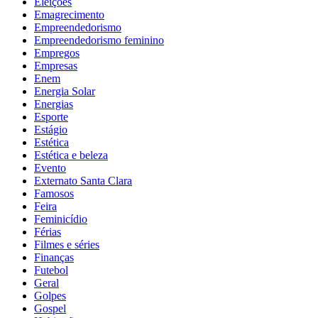
Eleições
Emagrecimento
Empreendedorismo
Empreendedorismo feminino
Empregos
Empresas
Enem
Energia Solar
Energias
Esporte
Estágio
Estética
Estética e beleza
Evento
Externato Santa Clara
Famosos
Feira
Feminicídio
Férias
Filmes e séries
Finanças
Futebol
Geral
Golpes
Gospel