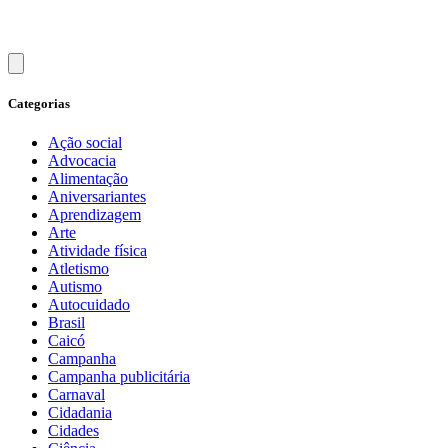
Categorias
Ação social
Advocacia
Alimentação
Aniversariantes
Aprendizagem
Arte
Atividade física
Atletismo
Autismo
Autocuidado
Brasil
Caicó
Campanha
Campanha publicitária
Carnaval
Cidadania
Cidades