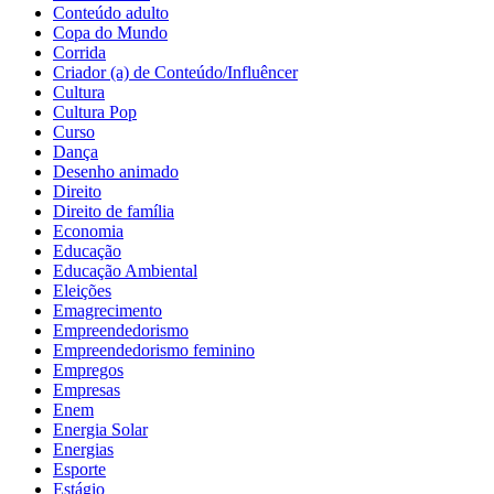
Conteúdo adulto
Copa do Mundo
Corrida
Criador (a) de Conteúdo/Influêncer
Cultura
Cultura Pop
Curso
Dança
Desenho animado
Direito
Direito de família
Economia
Educação
Educação Ambiental
Eleições
Emagrecimento
Empreendedorismo
Empreendedorismo feminino
Empregos
Empresas
Enem
Energia Solar
Energias
Esporte
Estágio