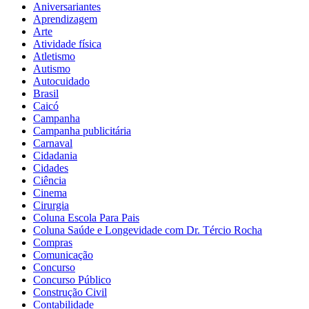
Aniversariantes
Aprendizagem
Arte
Atividade física
Atletismo
Autismo
Autocuidado
Brasil
Caicó
Campanha
Campanha publicitária
Carnaval
Cidadania
Cidades
Ciência
Cinema
Cirurgia
Coluna Escola Para Pais
Coluna Saúde e Longevidade com Dr. Tércio Rocha
Compras
Comunicação
Concurso
Concurso Público
Construção Civil
Contabilidade