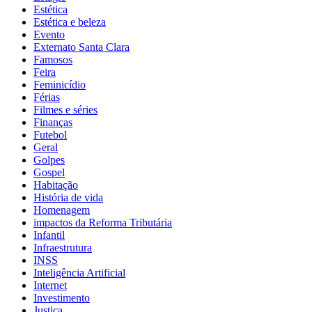
Estética
Estética e beleza
Evento
Externato Santa Clara
Famosos
Feira
Feminicídio
Férias
Filmes e séries
Finanças
Futebol
Geral
Golpes
Gospel
Habitação
História de vida
Homenagem
impactos da Reforma Tributária
Infantil
Infraestrutura
INSS
Inteligência Artificial
Internet
Investimento
Justiça