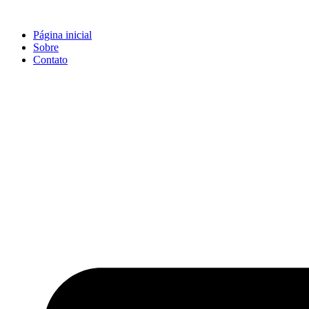
Ir
para
Página inicial
o
Sobre
conteúdo
Contato