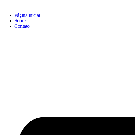
Ir
para
Página inicial
o
Sobre
conteúdo
Contato