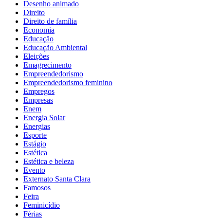
Desenho animado
Direito
Direito de família
Economia
Educação
Educação Ambiental
Eleições
Emagrecimento
Empreendedorismo
Empreendedorismo feminino
Empregos
Empresas
Enem
Energia Solar
Energias
Esporte
Estágio
Estética
Estética e beleza
Evento
Externato Santa Clara
Famosos
Feira
Feminicídio
Férias