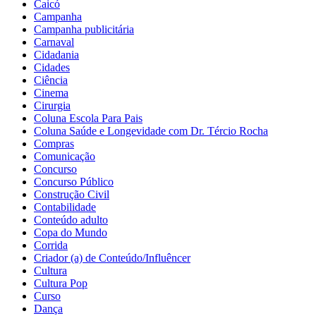
Caicó
Campanha
Campanha publicitária
Carnaval
Cidadania
Cidades
Ciência
Cinema
Cirurgia
Coluna Escola Para Pais
Coluna Saúde e Longevidade com Dr. Tércio Rocha
Compras
Comunicação
Concurso
Concurso Público
Construção Civil
Contabilidade
Conteúdo adulto
Copa do Mundo
Corrida
Criador (a) de Conteúdo/Influêncer
Cultura
Cultura Pop
Curso
Dança