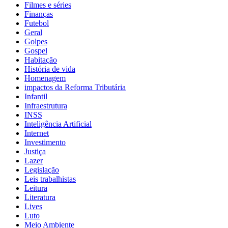
Filmes e séries
Finanças
Futebol
Geral
Golpes
Gospel
Habitação
História de vida
Homenagem
impactos da Reforma Tributária
Infantil
Infraestrutura
INSS
Inteligência Artificial
Internet
Investimento
Justiça
Lazer
Legislação
Leis trabalhistas
Leitura
Literatura
Lives
Luto
Meio Ambiente