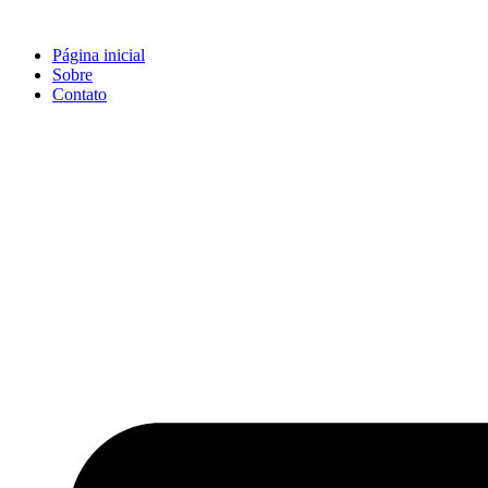
Ir
para
Página inicial
o
Sobre
conteúdo
Contato