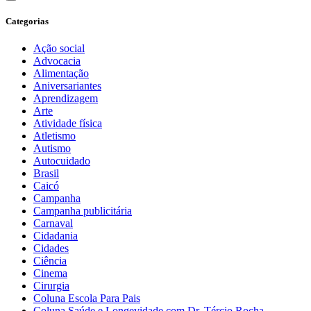
Categorias
Ação social
Advocacia
Alimentação
Aniversariantes
Aprendizagem
Arte
Atividade física
Atletismo
Autismo
Autocuidado
Brasil
Caicó
Campanha
Campanha publicitária
Carnaval
Cidadania
Cidades
Ciência
Cinema
Cirurgia
Coluna Escola Para Pais
Coluna Saúde e Longevidade com Dr. Tércio Rocha