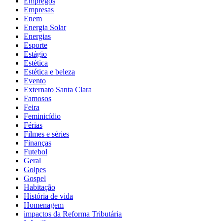
Empregos
Empresas
Enem
Energia Solar
Energias
Esporte
Estágio
Estética
Estética e beleza
Evento
Externato Santa Clara
Famosos
Feira
Feminicídio
Férias
Filmes e séries
Finanças
Futebol
Geral
Golpes
Gospel
Habitação
História de vida
Homenagem
impactos da Reforma Tributária