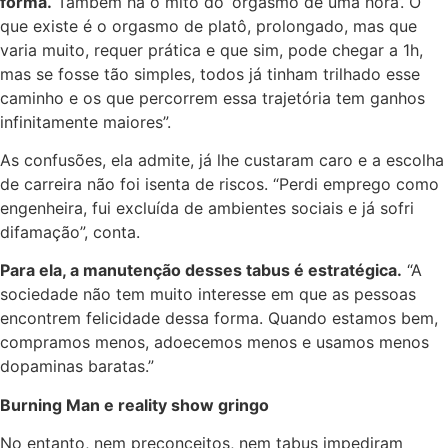
forma.
Também há o mito do ‘orgasmo de uma hora’. O
que existe é o orgasmo de platô, prolongado, mas que
varia muito, requer prática e que sim, pode chegar a 1h,
mas se fosse tão simples, todos já tinham trilhado esse
caminho e os que percorrem essa trajetória tem ganhos
infinitamente maiores”.
As confusões, ela admite, já lhe custaram caro e a escolha
de carreira não foi isenta de riscos. “Perdi emprego como
engenheira, fui excluída de ambientes sociais e já sofri
difamação”, conta.
Para ela, a manutenção desses tabus é estratégica.
“A
sociedade não tem muito interesse em que as pessoas
encontrem felicidade dessa forma. Quando estamos bem,
compramos menos, adoecemos menos e usamos menos
dopaminas baratas.”
Burning Man e reality show gringo
No entanto, nem preconceitos, nem tabus impediram