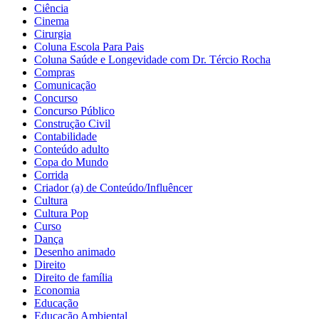
Ciência
Cinema
Cirurgia
Coluna Escola Para Pais
Coluna Saúde e Longevidade com Dr. Tércio Rocha
Compras
Comunicação
Concurso
Concurso Público
Construção Civil
Contabilidade
Conteúdo adulto
Copa do Mundo
Corrida
Criador (a) de Conteúdo/Influêncer
Cultura
Cultura Pop
Curso
Dança
Desenho animado
Direito
Direito de família
Economia
Educação
Educação Ambiental