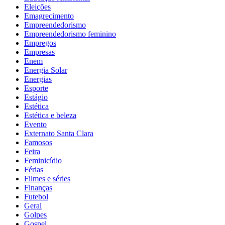
Eleições
Emagrecimento
Empreendedorismo
Empreendedorismo feminino
Empregos
Empresas
Enem
Energia Solar
Energias
Esporte
Estágio
Estética
Estética e beleza
Evento
Externato Santa Clara
Famosos
Feira
Feminicídio
Férias
Filmes e séries
Finanças
Futebol
Geral
Golpes
Gospel