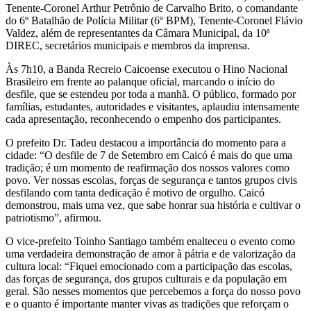
Tenente-Coronel Arthur Petrônio de Carvalho Brito, o comandante
do 6º Batalhão de Polícia Militar (6º BPM), Tenente-Coronel Flávio
Valdez, além de representantes da Câmara Municipal, da 10ª
DIREC, secretários municipais e membros da imprensa.
Às 7h10, a Banda Recreio Caicoense executou o Hino Nacional
Brasileiro em frente ao palanque oficial, marcando o início do
desfile, que se estendeu por toda a manhã. O público, formado por
famílias, estudantes, autoridades e visitantes, aplaudiu intensamente
cada apresentação, reconhecendo o empenho dos participantes.
O prefeito Dr. Tadeu destacou a importância do momento para a
cidade: “O desfile de 7 de Setembro em Caicó é mais do que uma
tradição; é um momento de reafirmação dos nossos valores como
povo. Ver nossas escolas, forças de segurança e tantos grupos civis
desfilando com tanta dedicação é motivo de orgulho. Caicó
demonstrou, mais uma vez, que sabe honrar sua história e cultivar o
patriotismo”, afirmou.
O vice-prefeito Toinho Santiago também enalteceu o evento como
uma verdadeira demonstração de amor à pátria e de valorização da
cultura local: “Fiquei emocionado com a participação das escolas,
das forças de segurança, dos grupos culturais e da população em
geral. São nesses momentos que percebemos a força do nosso povo
e o quanto é importante manter vivas as tradições que reforçam o