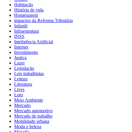
Habitação
História de vida
Homenagem
impactos da Reforma Tributária
Infantil
Infraestrutura
INSS
Inteligência Artificial
Internet
Investimento
Justiça
Lazer
Legislação
Leis trabalhistas
Leitura
Literatura
Lives
Luto
Meio Ambiente
Mercado
Mercado automotivo
Mercado de trabalho
Mobilidade urbana
Moda e beleza
Moradia