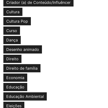
Criador (a) de Conteúdo/Influêncer
Cultura
Cultura Pop
Curso
Dança
Desenho animado
Direito
Direito de família
Economia
Educação
Educação Ambiental
Eleições