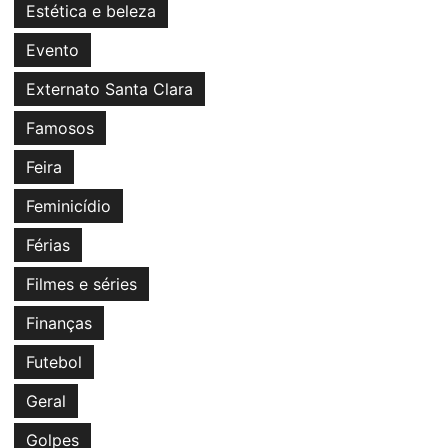
Estética e beleza
Evento
Externato Santa Clara
Famosos
Feira
Feminicídio
Férias
Filmes e séries
Finanças
Futebol
Geral
Golpes