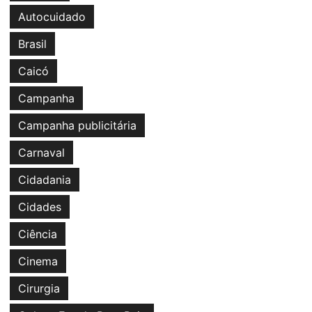
Autocuidado
Brasil
Caicó
Campanha
Campanha publicitária
Carnaval
Cidadania
Cidades
Ciência
Cinema
Cirurgia