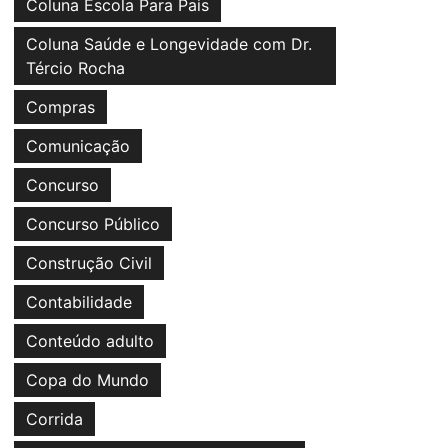
Coluna Escola Para Pais
Coluna Saúde e Longevidade com Dr.
Tércio Rocha
Compras
Comunicação
Concurso
Concurso Público
Construção Civil
Contabilidade
Conteúdo adulto
Copa do Mundo
Corrida