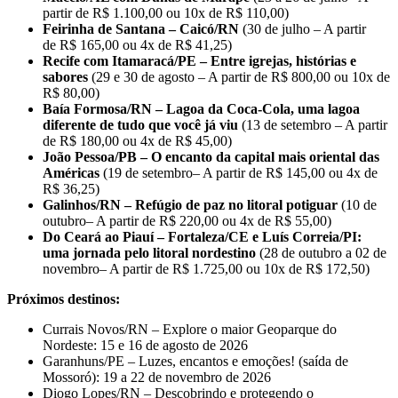
partir de R$ 1.100,00 ou 10x de R$ 110,00)
Feirinha de Santana – Caicó/RN
(30 de julho – A partir
de R$ 165,00 ou 4x de R$ 41,25)
Recife com Itamaracá/PE – Entre igrejas, histórias e
sabores
(29 e 30 de agosto – A partir de R$ 800,00 ou 10x de
R$ 80,00)
Baía Formosa/RN – Lagoa da Coca-Cola, uma lagoa
diferente de tudo que você já viu
(13 de setembro – A partir
de R$ 180,00 ou 4x de R$ 45,00)
João Pessoa/PB – O encanto da capital mais oriental das
Américas
(19 de setembro– A partir de R$ 145,00 ou 4x de
R$ 36,25)
Galinhos/RN – Refúgio de paz no litoral potiguar
(10 de
outubro– A partir de R$ 220,00 ou 4x de R$ 55,00)
Do Ceará ao Piauí – Fortaleza/CE e Luís Correia/PI:
uma jornada pelo litoral nordestino
(28 de outubro a 02 de
novembro– A partir de R$ 1.725,00 ou 10x de R$ 172,50)
Próximos destinos:
Currais Novos/RN – Explore o maior Geoparque do
Nordeste: 15 e 16 de agosto de 2026
Garanhuns/PE – Luzes, encantos e emoções! (saída de
Mossoró): 19 a 22 de novembro de 2026
Diogo Lopes/RN – Descobrindo e protegendo o