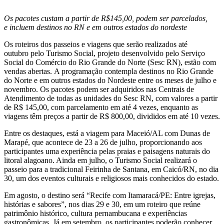
Os pacotes custam a partir de R$145,00, podem ser parcelados,
e incluem destinos no RN e em outros estados do nordeste
Os roteiros dos passeios e viagens que serão realizados até
outubro pelo Turismo Social, projeto desenvolvido pelo Serviço
Social do Comércio do Rio Grande do Norte (Sesc RN), estão com
vendas abertas. A programação contempla destinos no Rio Grande
do Norte e em outros estados do Nordeste entre os meses de julho e
novembro. Os pacotes podem ser adquiridos nas Centrais de
Atendimento de todas as unidades do Sesc RN, com valores a partir
de R$ 145,00, com parcelamento em até 4 vezes, enquanto as
viagens têm preços a partir de R$ 800,00, divididos em até 10 vezes.
Entre os destaques, está a viagem para Maceió/AL com Dunas de
Marapé, que acontece de 23 a 26 de julho, proporcionando aos
participantes uma experiência pelas praias e paisagens naturais do
litoral alagoano. Ainda em julho, o Turismo Social realizará o
passeio para a tradicional Feirinha de Santana, em Caicó/RN, no dia
30, um dos eventos culturais e religiosos mais conhecidos do estado.
Em agosto, o destino será “Recife com Itamaracá/PE: Entre igrejas,
histórias e sabores”, nos dias 29 e 30, em um roteiro que reúne
patrimônio histórico, cultura pernambucana e experiências
gastronômicas. Já em setembro, os participantes poderão conhecer