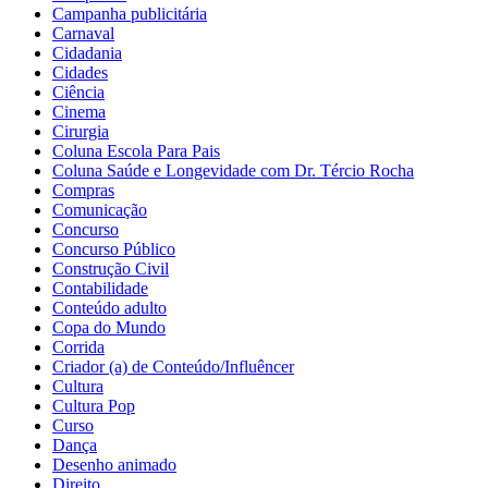
Campanha publicitária
Carnaval
Cidadania
Cidades
Ciência
Cinema
Cirurgia
Coluna Escola Para Pais
Coluna Saúde e Longevidade com Dr. Tércio Rocha
Compras
Comunicação
Concurso
Concurso Público
Construção Civil
Contabilidade
Conteúdo adulto
Copa do Mundo
Corrida
Criador (a) de Conteúdo/Influêncer
Cultura
Cultura Pop
Curso
Dança
Desenho animado
Direito