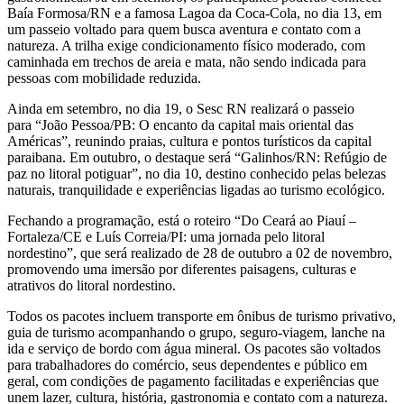
Baía Formosa/RN e a famosa Lagoa da Coca-Cola, no dia 13, em
um passeio voltado para quem busca aventura e contato com a
natureza. A trilha exige condicionamento físico moderado, com
caminhada em trechos de areia e mata, não sendo indicada para
pessoas com mobilidade reduzida.
Ainda em setembro, no dia 19, o Sesc RN realizará o passeio
para “João Pessoa/PB: O encanto da capital mais oriental das
Américas”, reunindo praias, cultura e pontos turísticos da capital
paraibana. Em outubro, o destaque será “Galinhos/RN: Refúgio de
paz no litoral potiguar”, no dia 10, destino conhecido pelas belezas
naturais, tranquilidade e experiências ligadas ao turismo ecológico.
Fechando a programação, está o roteiro “Do Ceará ao Piauí –
Fortaleza/CE e Luís Correia/PI: uma jornada pelo litoral
nordestino”, que será realizado de 28 de outubro a 02 de novembro,
promovendo uma imersão por diferentes paisagens, culturas e
atrativos do litoral nordestino.
Todos os pacotes incluem transporte em ônibus de turismo privativo,
guia de turismo acompanhando o grupo, seguro-viagem, lanche na
ida e serviço de bordo com água mineral. Os pacotes são voltados
para trabalhadores do comércio, seus dependentes e público em
geral, com condições de pagamento facilitadas e experiências que
unem lazer, cultura, história, gastronomia e contato com a natureza.