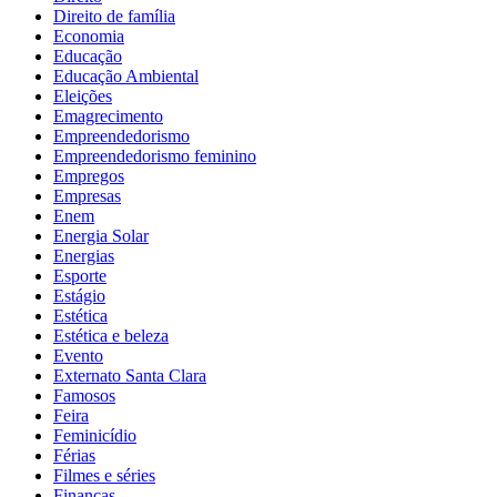
Direito de família
Economia
Educação
Educação Ambiental
Eleições
Emagrecimento
Empreendedorismo
Empreendedorismo feminino
Empregos
Empresas
Enem
Energia Solar
Energias
Esporte
Estágio
Estética
Estética e beleza
Evento
Externato Santa Clara
Famosos
Feira
Feminicídio
Férias
Filmes e séries
Finanças