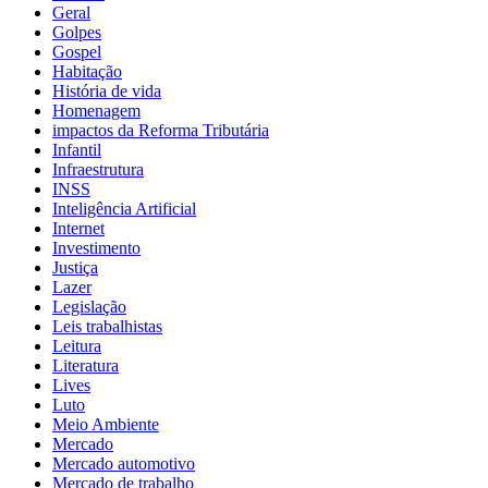
Geral
Golpes
Gospel
Habitação
História de vida
Homenagem
impactos da Reforma Tributária
Infantil
Infraestrutura
INSS
Inteligência Artificial
Internet
Investimento
Justiça
Lazer
Legislação
Leis trabalhistas
Leitura
Literatura
Lives
Luto
Meio Ambiente
Mercado
Mercado automotivo
Mercado de trabalho