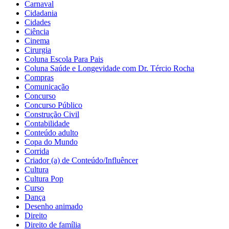
Carnaval
Cidadania
Cidades
Ciência
Cinema
Cirurgia
Coluna Escola Para Pais
Coluna Saúde e Longevidade com Dr. Tércio Rocha
Compras
Comunicação
Concurso
Concurso Público
Construção Civil
Contabilidade
Conteúdo adulto
Copa do Mundo
Corrida
Criador (a) de Conteúdo/Influêncer
Cultura
Cultura Pop
Curso
Dança
Desenho animado
Direito
Direito de família