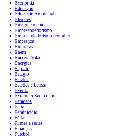
Economia
Educação
Educação Ambiental
Eleições
Emagrecimento
Empreendedorismo
Empreendedorismo feminino
Empregos
Empresas
Enem
Energia Solar
Energias
Esporte
Estágio
Estética
Estética e beleza
Evento
Externato Santa Clara
Famosos
Feira
Feminicídio
Férias
Filmes e séries
Finanças
Futebol