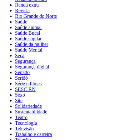
Renda extra
Revista
Rio Grande do Norte
Saúde
Saúde animal
Saúde Bucal
Saúde capilar
Saúde da mulher
Saúde Mental
Seca
Segurança
Segurança digital
Senado
Seridó
Série e filmes
SESC RN
Sexo
Site
Solidariedade
Sustentabilidade
Teatro
Tecnologia
Televisão
Trabalho e carreira
Trânsito