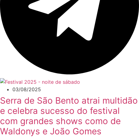
03/08/2025
Serra de São Bento atrai multidão
e celebra sucesso do festival
com grandes shows como de
Waldonys e João Gomes