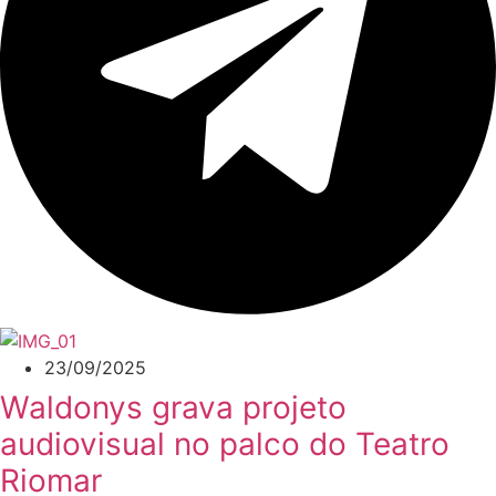
23/09/2025
Waldonys grava projeto
audiovisual no palco do Teatro
Riomar