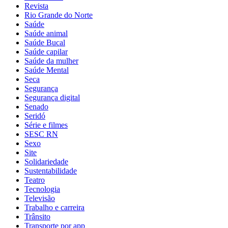
Revista
Rio Grande do Norte
Saúde
Saúde animal
Saúde Bucal
Saúde capilar
Saúde da mulher
Saúde Mental
Seca
Segurança
Segurança digital
Senado
Seridó
Série e filmes
SESC RN
Sexo
Site
Solidariedade
Sustentabilidade
Teatro
Tecnologia
Televisão
Trabalho e carreira
Trânsito
Transporte por app