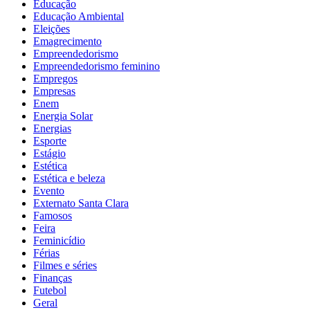
Educação
Educação Ambiental
Eleições
Emagrecimento
Empreendedorismo
Empreendedorismo feminino
Empregos
Empresas
Enem
Energia Solar
Energias
Esporte
Estágio
Estética
Estética e beleza
Evento
Externato Santa Clara
Famosos
Feira
Feminicídio
Férias
Filmes e séries
Finanças
Futebol
Geral