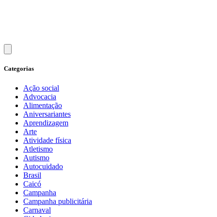
Categorias
Ação social
Advocacia
Alimentação
Aniversariantes
Aprendizagem
Arte
Atividade física
Atletismo
Autismo
Autocuidado
Brasil
Caicó
Campanha
Campanha publicitária
Carnaval