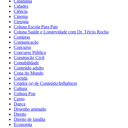
Cidadania
Cidades
Ciência
Cinema
Cirurgia
Coluna Escola Para Pais
Coluna Saúde e Longevidade com Dr. Tércio Rocha
Compras
Comunicação
Concurso
Concurso Público
Construção Civil
Contabilidade
Conteúdo adulto
Copa do Mundo
Corrida
Criador (a) de Conteúdo/Influêncer
Cultura
Cultura Pop
Curso
Dança
Desenho animado
Direito
Direito de família
Economia