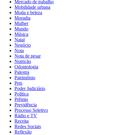
Mercado de trabalho
Mobilidade urbana
Moda e beleza
Moradia
Mulher
Mundo
Música
Natal
Negócio
Nota
Nota de pesar
Nutrição
Odontologia
Palestra
Patrimônio
Pets
Poder Judiciário
Política
Prêmio
Previdência
Processo Seletivo
Rádio e TV
Receita
Redes Sociais
Reflexão