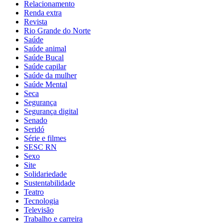
Relacionamento
Renda extra
Revista
Rio Grande do Norte
Saúde
Saúde animal
Saúde Bucal
Saúde capilar
Saúde da mulher
Saúde Mental
Seca
Segurança
Segurança digital
Senado
Seridó
Série e filmes
SESC RN
Sexo
Site
Solidariedade
Sustentabilidade
Teatro
Tecnologia
Televisão
Trabalho e carreira