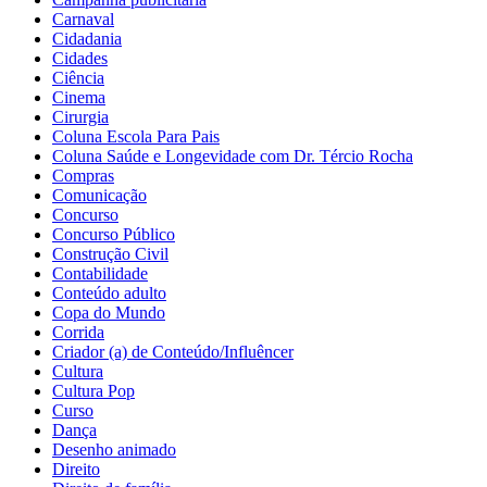
Carnaval
Cidadania
Cidades
Ciência
Cinema
Cirurgia
Coluna Escola Para Pais
Coluna Saúde e Longevidade com Dr. Tércio Rocha
Compras
Comunicação
Concurso
Concurso Público
Construção Civil
Contabilidade
Conteúdo adulto
Copa do Mundo
Corrida
Criador (a) de Conteúdo/Influêncer
Cultura
Cultura Pop
Curso
Dança
Desenho animado
Direito