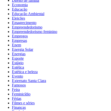
Direito de família
Economia
Educação
Educação Ambiental
Eleições
Emagrecimento
Empreendedorismo
Empreendedorismo feminino
Empregos
Empresas
Enem
Energia Solar
Energias
Esporte
Estágio
Estética
Estética e beleza
Evento
Externato Santa Clara
Famosos
Feira
Feminicídio
Férias
Filmes e séries
Finanças