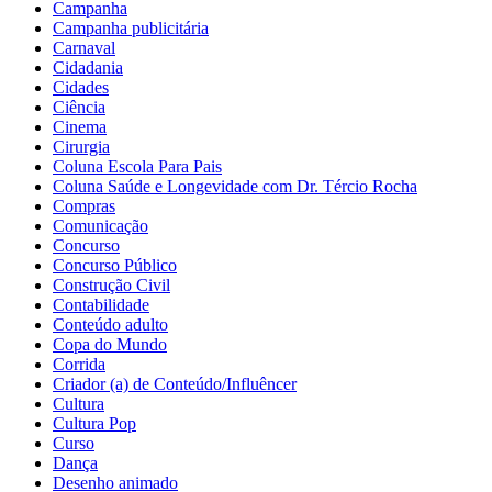
Campanha
Campanha publicitária
Carnaval
Cidadania
Cidades
Ciência
Cinema
Cirurgia
Coluna Escola Para Pais
Coluna Saúde e Longevidade com Dr. Tércio Rocha
Compras
Comunicação
Concurso
Concurso Público
Construção Civil
Contabilidade
Conteúdo adulto
Copa do Mundo
Corrida
Criador (a) de Conteúdo/Influêncer
Cultura
Cultura Pop
Curso
Dança
Desenho animado