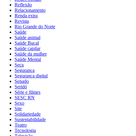
Reflexão
Relacionamento
Renda extra
Revista
Rio Grande do Norte
Saúde
Saúde animal
Saúde Bucal
Saúde capilar
Saúde da mulher
Saúde Mental
Seca
Segurança
Segurança digital
Senado
Seridó
Série e filmes
SESC RN
Sexo
Site
Solidariedade
Sustentabilidade
Teatro
Tecnologia
Televisão