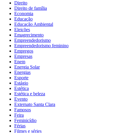
Direito
Direito de família
Economia
Educação
Educação Ambiental
Eleições
Emagrecimento
Empreendedorismo
Empreendedorismo feminino
Empregos
Empresas
Enem
Energia Solar
Energias
Esporte
Estágio
Estética
Estética e beleza
Evento
Externato Santa Clara
Famosos
Feira
Feminicídio
Férias
Filmes e séries