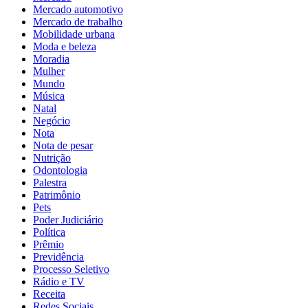
Mercado automotivo
Mercado de trabalho
Mobilidade urbana
Moda e beleza
Moradia
Mulher
Mundo
Música
Natal
Negócio
Nota
Nota de pesar
Nutrição
Odontologia
Palestra
Patrimônio
Pets
Poder Judiciário
Política
Prêmio
Previdência
Processo Seletivo
Rádio e TV
Receita
Redes Sociais