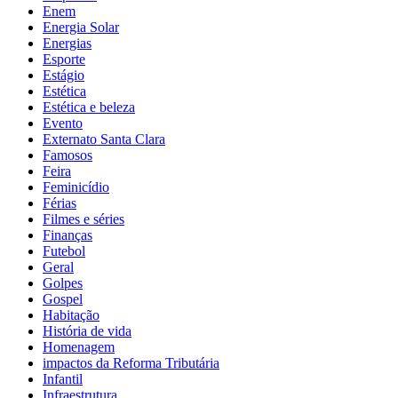
Enem
Energia Solar
Energias
Esporte
Estágio
Estética
Estética e beleza
Evento
Externato Santa Clara
Famosos
Feira
Feminicídio
Férias
Filmes e séries
Finanças
Futebol
Geral
Golpes
Gospel
Habitação
História de vida
Homenagem
impactos da Reforma Tributária
Infantil
Infraestrutura