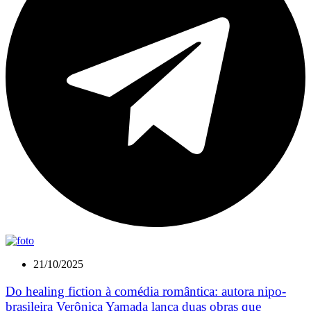
21/10/2025
Do healing fiction à comédia romântica: autora nipo-
brasileira Verônica Yamada lança duas obras que