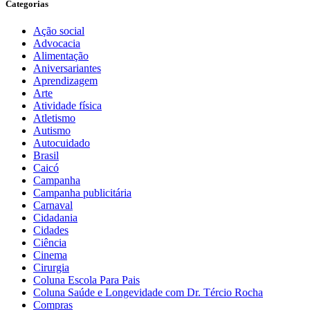
Categorias
Ação social
Advocacia
Alimentação
Aniversariantes
Aprendizagem
Arte
Atividade física
Atletismo
Autismo
Autocuidado
Brasil
Caicó
Campanha
Campanha publicitária
Carnaval
Cidadania
Cidades
Ciência
Cinema
Cirurgia
Coluna Escola Para Pais
Coluna Saúde e Longevidade com Dr. Tércio Rocha
Compras