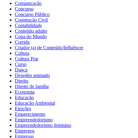
Comunicação
Concurso
Concurso Público
Construção Civil
Contabilidade
Conteúdo adulto
Copa do Mundo
Corrida
Criador (a) de Conteúdo/Influêncer
Cultura
Cultura Pop
Curso
Dança
Desenho animado
Direito
Direito de família
Economia
Educação
Educação Ambiental
Eleições
Emagrecimento
Empreendedorismo
Empreendedorismo feminino
Empregos
Empresas