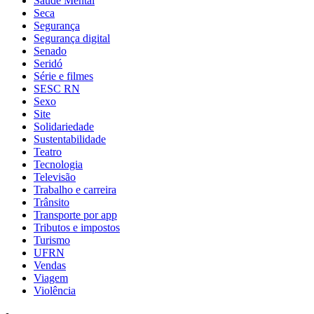
Saúde Mental
Seca
Segurança
Segurança digital
Senado
Seridó
Série e filmes
SESC RN
Sexo
Site
Solidariedade
Sustentabilidade
Teatro
Tecnologia
Televisão
Trabalho e carreira
Trânsito
Transporte por app
Tributos e impostos
Turismo
UFRN
Vendas
Viagem
Violência