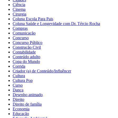
Ciência
Cinema
Cirurgia
Coluna Escola Para Pais
Coluna Saúde e Longevidade com Dr. Tércio Rocha
Compras
Comunicação
Concurso
Concurso Público
Construção Civil
Contabilidade
Conteúdo adulto
Copa do Mundo
Corrida
Criador (a) de Conteúdo/Influêncer
Cultura
Cultura Pop
Curso
Dança
Desenho animado
Direito
Direito de família
Economia
Educação