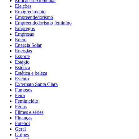
Educação Ambiental
Eleições
Emagrecimento
Empreendedorismo
Empreendedorismo feminino
Empregos
Empresas
Enem
Energia Solar
Energias
Esporte
Estágio
Estética
Estética e beleza
Evento
Externato Santa Clara
Famosos
Feira
Feminicídio
Férias
Filmes e séries
Finanças
Futebol
Geral
Golpes