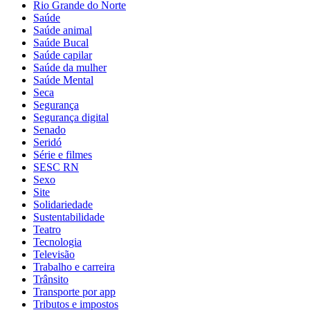
Rio Grande do Norte
Saúde
Saúde animal
Saúde Bucal
Saúde capilar
Saúde da mulher
Saúde Mental
Seca
Segurança
Segurança digital
Senado
Seridó
Série e filmes
SESC RN
Sexo
Site
Solidariedade
Sustentabilidade
Teatro
Tecnologia
Televisão
Trabalho e carreira
Trânsito
Transporte por app
Tributos e impostos