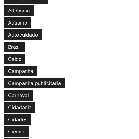
Atletismo
Autismo
Autocuidado
Brasil
Caicó
Campanha
Campanha publicitária
Carnaval
Cidadania
Cidades
Ciência