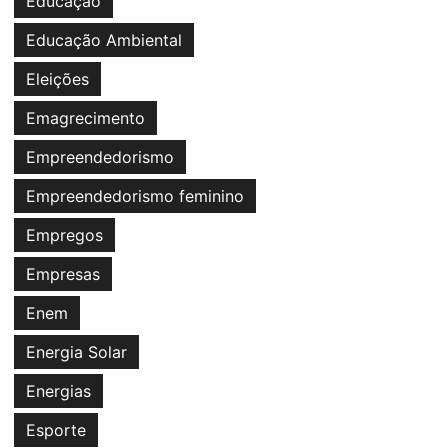
Educação
Educação Ambiental
Eleições
Emagrecimento
Empreendedorismo
Empreendedorismo feminino
Empregos
Empresas
Enem
Energia Solar
Energias
Esporte