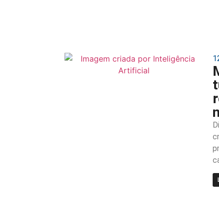
1
t
D
c
p
c