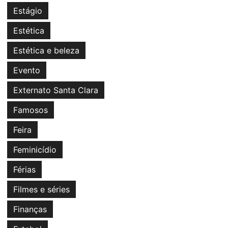
Estágio
Estética
Estética e beleza
Evento
Externato Santa Clara
Famosos
Feira
Feminicídio
Férias
Filmes e séries
Finanças