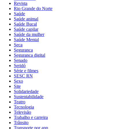
Revista
Rio Grande do Norte
Saúde
Saúde animal
Saúde Bucal
Saúde capilar
Saúde da mulher
Saúde Mental
Seca
Segurança
Segurança digital
Senado
Seridó
Série e filmes
SESC RN
Sexo
Site
Solidariedade
Sustentabilidade
Teatro
Tecnologia
Televisão
Trabalho e carreira
Trânsito
Transporte por app