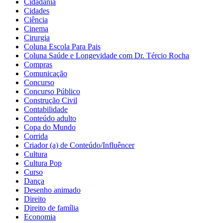
Cidadania
Cidades
Ciência
Cinema
Cirurgia
Coluna Escola Para Pais
Coluna Saúde e Longevidade com Dr. Tércio Rocha
Compras
Comunicação
Concurso
Concurso Público
Construção Civil
Contabilidade
Conteúdo adulto
Copa do Mundo
Corrida
Criador (a) de Conteúdo/Influêncer
Cultura
Cultura Pop
Curso
Dança
Desenho animado
Direito
Direito de família
Economia