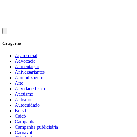
Categorias
Ação social
Advocacia
Alimentação
Aniversariantes
Aprendizagem
Arte
Atividade física
Atletismo
Autismo
Autocuidado
Brasil
Caicó
Campanha
Campanha publicitária
Carnaval