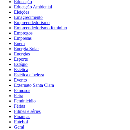
Educação
Educação Ambiental
Eleições
Emagrecimento
Empreendedorismo
Empreendedorismo feminino
Empregos
Empresas
Enem
Energia Solar
Energias
Esporte
Estágio
Estética
Estética e beleza
Evento
Externato Santa Clara
Famosos
Feira
Feminicídio
Férias
Filmes e séries
Finanças
Futebol
Geral