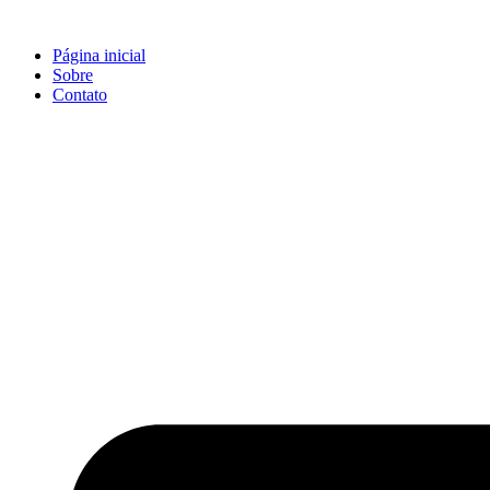
Ir
para
Página inicial
o
Sobre
conteúdo
Contato