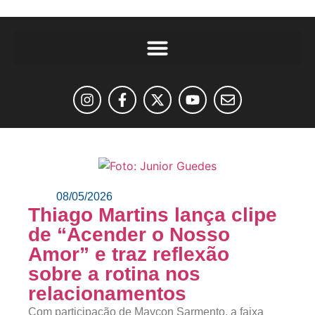
08/05/2026
Thiago Martins lança clipe
de “Acender o Nosso
Amor” e traz reflexão
sobre a rotina nos
relacionamentos
Com participação de Maycon Sarmento, a faixa