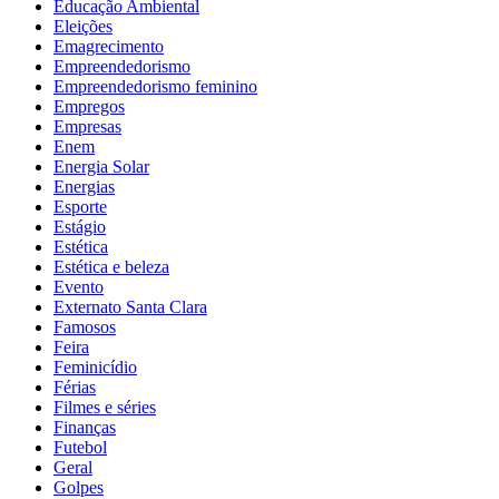
Educação Ambiental
Eleições
Emagrecimento
Empreendedorismo
Empreendedorismo feminino
Empregos
Empresas
Enem
Energia Solar
Energias
Esporte
Estágio
Estética
Estética e beleza
Evento
Externato Santa Clara
Famosos
Feira
Feminicídio
Férias
Filmes e séries
Finanças
Futebol
Geral
Golpes