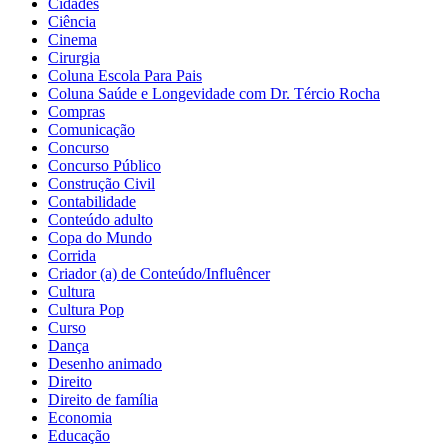
Cidades
Ciência
Cinema
Cirurgia
Coluna Escola Para Pais
Coluna Saúde e Longevidade com Dr. Tércio Rocha
Compras
Comunicação
Concurso
Concurso Público
Construção Civil
Contabilidade
Conteúdo adulto
Copa do Mundo
Corrida
Criador (a) de Conteúdo/Influêncer
Cultura
Cultura Pop
Curso
Dança
Desenho animado
Direito
Direito de família
Economia
Educação