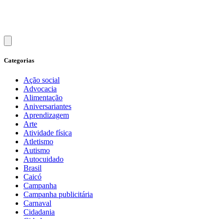
Categorias
Ação social
Advocacia
Alimentação
Aniversariantes
Aprendizagem
Arte
Atividade física
Atletismo
Autismo
Autocuidado
Brasil
Caicó
Campanha
Campanha publicitária
Carnaval
Cidadania