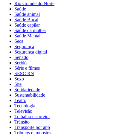
Rio Grande do Norte
Saúde
Saúde animal
Saúde Bucal
Saúde capilar
Saúde da mulher
Saúde Mental
Seca
Segurança
Segurança digital
Senado
Seridó
Série e filmes
SESC RN
Sexo
Site
Solidariedade
Sustentabilidade
Teatro
Tecnologia
Televisão
Trabalho e carreira
Trânsito
Transporte por app
Tributos e impostos