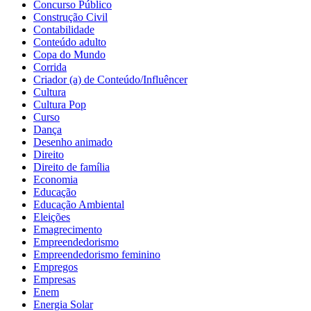
Concurso Público
Construção Civil
Contabilidade
Conteúdo adulto
Copa do Mundo
Corrida
Criador (a) de Conteúdo/Influêncer
Cultura
Cultura Pop
Curso
Dança
Desenho animado
Direito
Direito de família
Economia
Educação
Educação Ambiental
Eleições
Emagrecimento
Empreendedorismo
Empreendedorismo feminino
Empregos
Empresas
Enem
Energia Solar