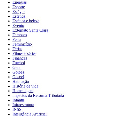
Energias
Esporte
Estágio
Estética
Estética e beleza
Evento
Externato Santa Clara
Famosos
Feira
Feminicídio
Férias
Filmes e séries
Finanças
Futebol
Geral
Golpes
Gospel
Habitação
História de vida
Homenagem
impactos da Reforma Tributária
Infantil
Infraestrutura
INSS
Inteligência Artificial