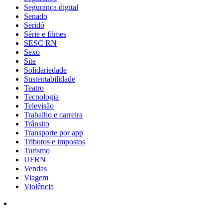
Segurança digital
Senado
Seridó
Série e filmes
SESC RN
Sexo
Site
Solidariedade
Sustentabilidade
Teatro
Tecnologia
Televisão
Trabalho e carreira
Trânsito
Transporte por app
Tributos e impostos
Turismo
UFRN
Vendas
Viagem
Violência