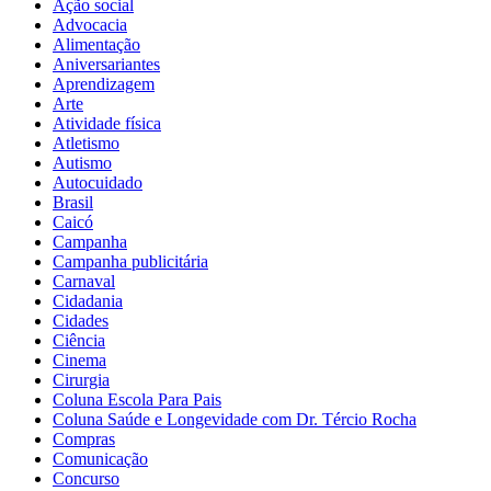
Ação social
Advocacia
Alimentação
Aniversariantes
Aprendizagem
Arte
Atividade física
Atletismo
Autismo
Autocuidado
Brasil
Caicó
Campanha
Campanha publicitária
Carnaval
Cidadania
Cidades
Ciência
Cinema
Cirurgia
Coluna Escola Para Pais
Coluna Saúde e Longevidade com Dr. Tércio Rocha
Compras
Comunicação
Concurso