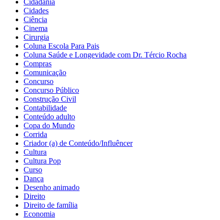
Cidadania
Cidades
Ciência
Cinema
Cirurgia
Coluna Escola Para Pais
Coluna Saúde e Longevidade com Dr. Tércio Rocha
Compras
Comunicação
Concurso
Concurso Público
Construção Civil
Contabilidade
Conteúdo adulto
Copa do Mundo
Corrida
Criador (a) de Conteúdo/Influêncer
Cultura
Cultura Pop
Curso
Dança
Desenho animado
Direito
Direito de família
Economia