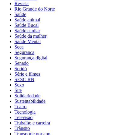
Revista
Rio Grande do Norte
Saúde
Saúde animal
Saúde Bucal
Saúde capilar
Saúde da mulher
Saúde Mental
Seca
Segurança
Segurança digital
Senado
Seridó
Série e filmes
SESC RN
Sexo
Site
Solidariedade
Sustentabilidade
Teatro
Tecnologia
Televisão
Trabalho e carreira
Trânsito
Transporte por app