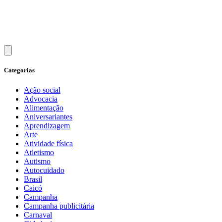
Categorias
Ação social
Advocacia
Alimentação
Aniversariantes
Aprendizagem
Arte
Atividade física
Atletismo
Autismo
Autocuidado
Brasil
Caicó
Campanha
Campanha publicitária
Carnaval