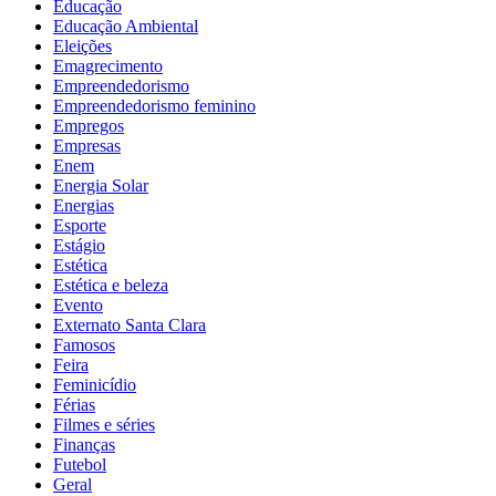
Educação
Educação Ambiental
Eleições
Emagrecimento
Empreendedorismo
Empreendedorismo feminino
Empregos
Empresas
Enem
Energia Solar
Energias
Esporte
Estágio
Estética
Estética e beleza
Evento
Externato Santa Clara
Famosos
Feira
Feminicídio
Férias
Filmes e séries
Finanças
Futebol
Geral