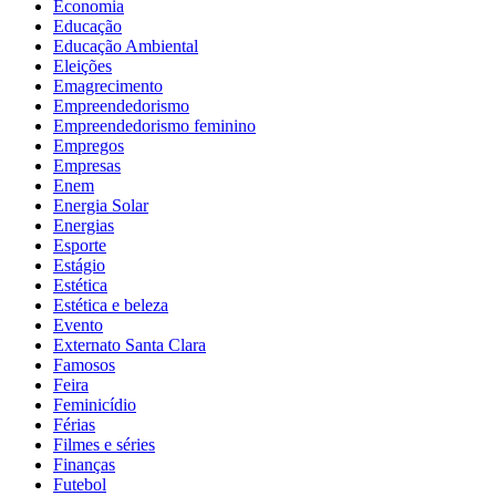
Economia
Educação
Educação Ambiental
Eleições
Emagrecimento
Empreendedorismo
Empreendedorismo feminino
Empregos
Empresas
Enem
Energia Solar
Energias
Esporte
Estágio
Estética
Estética e beleza
Evento
Externato Santa Clara
Famosos
Feira
Feminicídio
Férias
Filmes e séries
Finanças
Futebol