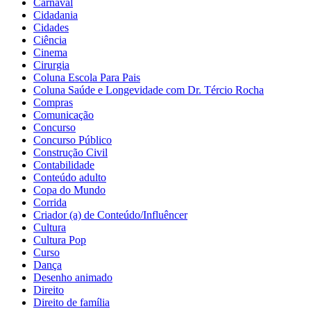
Carnaval
Cidadania
Cidades
Ciência
Cinema
Cirurgia
Coluna Escola Para Pais
Coluna Saúde e Longevidade com Dr. Tércio Rocha
Compras
Comunicação
Concurso
Concurso Público
Construção Civil
Contabilidade
Conteúdo adulto
Copa do Mundo
Corrida
Criador (a) de Conteúdo/Influêncer
Cultura
Cultura Pop
Curso
Dança
Desenho animado
Direito
Direito de família