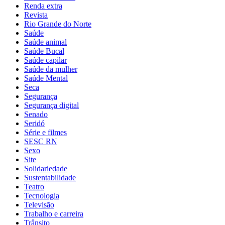
Renda extra
Revista
Rio Grande do Norte
Saúde
Saúde animal
Saúde Bucal
Saúde capilar
Saúde da mulher
Saúde Mental
Seca
Segurança
Segurança digital
Senado
Seridó
Série e filmes
SESC RN
Sexo
Site
Solidariedade
Sustentabilidade
Teatro
Tecnologia
Televisão
Trabalho e carreira
Trânsito