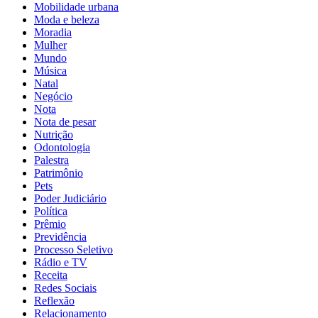
Mobilidade urbana
Moda e beleza
Moradia
Mulher
Mundo
Música
Natal
Negócio
Nota
Nota de pesar
Nutrição
Odontologia
Palestra
Patrimônio
Pets
Poder Judiciário
Política
Prêmio
Previdência
Processo Seletivo
Rádio e TV
Receita
Redes Sociais
Reflexão
Relacionamento