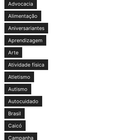
Advocacia
Alimentação
Aniversariantes
Aprendizagem
Arte
Atividade física
Atletismo
Autismo
Autocuidado
Brasil
Caicó
Campanha