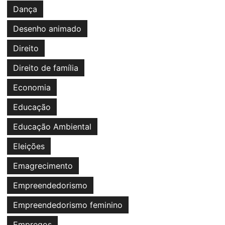
Dança
Desenho animado
Direito
Direito de família
Economia
Educação
Educação Ambiental
Eleições
Emagrecimento
Empreendedorismo
Empreendedorismo feminino
Empregos