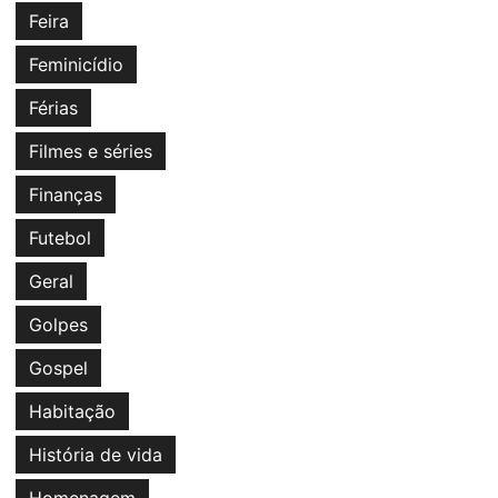
Feira
Feminicídio
Férias
Filmes e séries
Finanças
Futebol
Geral
Golpes
Gospel
Habitação
História de vida