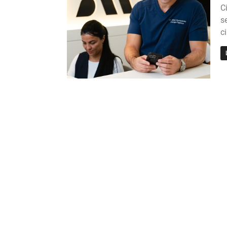
C
s
ci