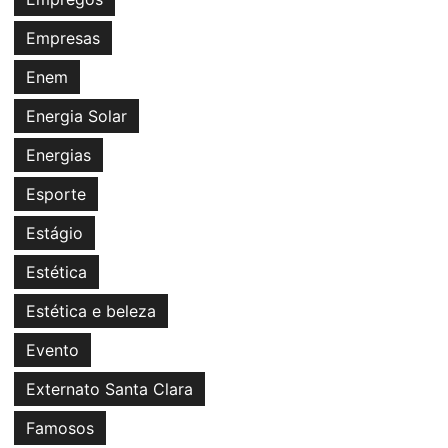
Empresas
Enem
Energia Solar
Energias
Esporte
Estágio
Estética
Estética e beleza
Evento
Externato Santa Clara
Famosos