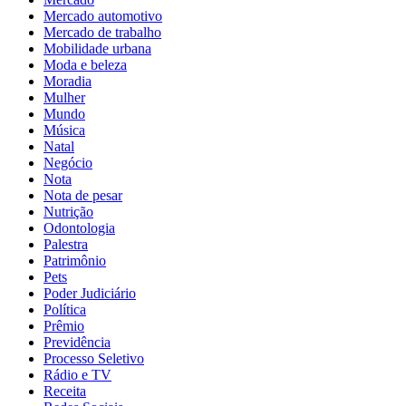
Mercado automotivo
Mercado de trabalho
Mobilidade urbana
Moda e beleza
Moradia
Mulher
Mundo
Música
Natal
Negócio
Nota
Nota de pesar
Nutrição
Odontologia
Palestra
Patrimônio
Pets
Poder Judiciário
Política
Prêmio
Previdência
Processo Seletivo
Rádio e TV
Receita