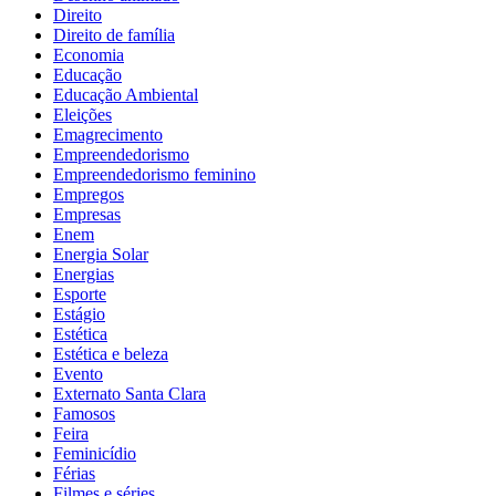
Direito
Direito de família
Economia
Educação
Educação Ambiental
Eleições
Emagrecimento
Empreendedorismo
Empreendedorismo feminino
Empregos
Empresas
Enem
Energia Solar
Energias
Esporte
Estágio
Estética
Estética e beleza
Evento
Externato Santa Clara
Famosos
Feira
Feminicídio
Férias
Filmes e séries