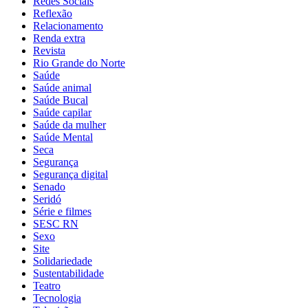
Redes Sociais
Reflexão
Relacionamento
Renda extra
Revista
Rio Grande do Norte
Saúde
Saúde animal
Saúde Bucal
Saúde capilar
Saúde da mulher
Saúde Mental
Seca
Segurança
Segurança digital
Senado
Seridó
Série e filmes
SESC RN
Sexo
Site
Solidariedade
Sustentabilidade
Teatro
Tecnologia