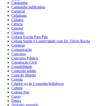
Campanha
Campanha publicitária
Carnaval
Cidadania
Cidades
Ciência
Cinema
Cirurgia
Coluna Escola Para Pais
Coluna Saúde e Longevidade com Dr. Tércio Rocha
Compras
Comunicação
Concurso
Concurso Público
Construção Civil
Contabilidade
Conteúdo adulto
Copa do Mundo
Corrida
Criador (a) de Conteúdo/Influêncer
Cultura
Cultura Pop
Curso
Dança
Desenho animado