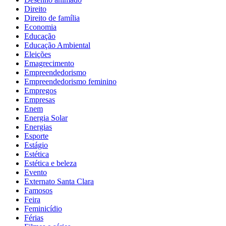
Direito
Direito de família
Economia
Educação
Educação Ambiental
Eleições
Emagrecimento
Empreendedorismo
Empreendedorismo feminino
Empregos
Empresas
Enem
Energia Solar
Energias
Esporte
Estágio
Estética
Estética e beleza
Evento
Externato Santa Clara
Famosos
Feira
Feminicídio
Férias