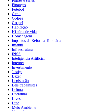
Filmes e séries
Finanças
Futebol
Geral
Golpes
Gospel
Habitação
História de vida
Homenagem
impactos da Reforma Tributária
Infantil
Infraestrutura
INSS
Inteligência Artificial
Internet
Investimento
Justiça
Lazer
Legislação
Leis trabalhistas
Leitura
Literatura
Lives
Luto
Meio Ambiente