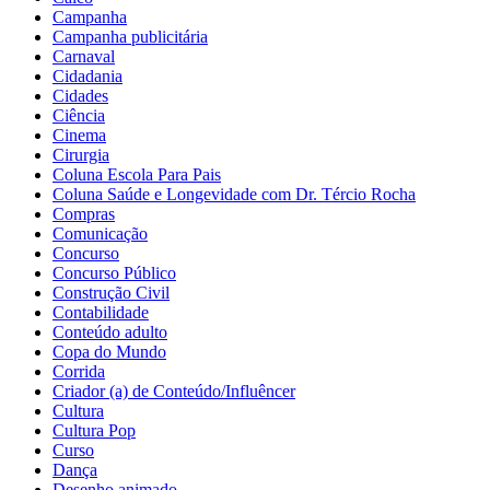
Campanha
Campanha publicitária
Carnaval
Cidadania
Cidades
Ciência
Cinema
Cirurgia
Coluna Escola Para Pais
Coluna Saúde e Longevidade com Dr. Tércio Rocha
Compras
Comunicação
Concurso
Concurso Público
Construção Civil
Contabilidade
Conteúdo adulto
Copa do Mundo
Corrida
Criador (a) de Conteúdo/Influêncer
Cultura
Cultura Pop
Curso
Dança
Desenho animado