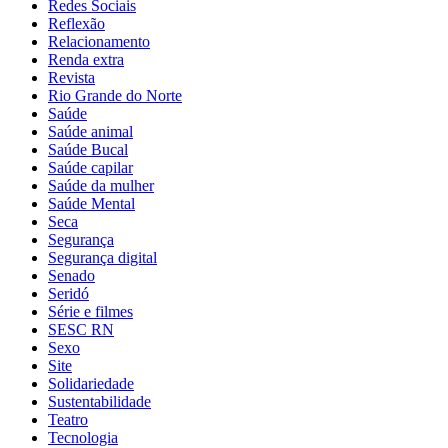
Redes Sociais
Reflexão
Relacionamento
Renda extra
Revista
Rio Grande do Norte
Saúde
Saúde animal
Saúde Bucal
Saúde capilar
Saúde da mulher
Saúde Mental
Seca
Segurança
Segurança digital
Senado
Seridó
Série e filmes
SESC RN
Sexo
Site
Solidariedade
Sustentabilidade
Teatro
Tecnologia