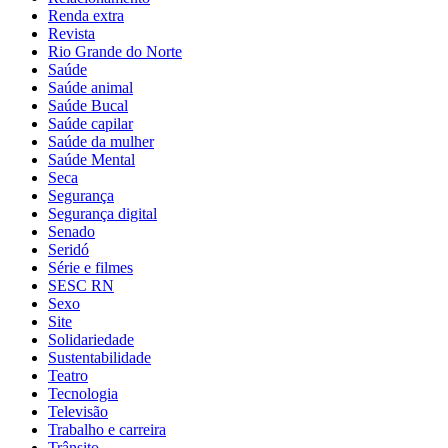
Renda extra
Revista
Rio Grande do Norte
Saúde
Saúde animal
Saúde Bucal
Saúde capilar
Saúde da mulher
Saúde Mental
Seca
Segurança
Segurança digital
Senado
Seridó
Série e filmes
SESC RN
Sexo
Site
Solidariedade
Sustentabilidade
Teatro
Tecnologia
Televisão
Trabalho e carreira
Trânsito