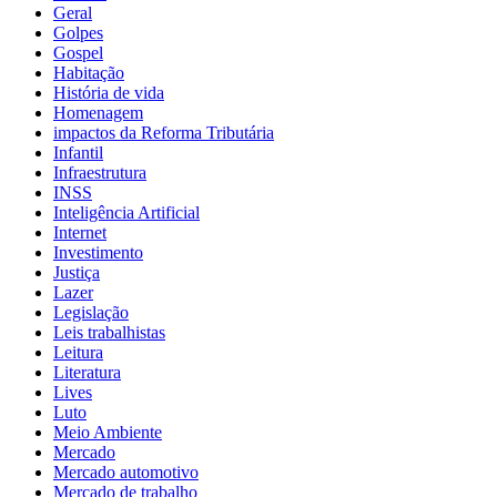
Geral
Golpes
Gospel
Habitação
História de vida
Homenagem
impactos da Reforma Tributária
Infantil
Infraestrutura
INSS
Inteligência Artificial
Internet
Investimento
Justiça
Lazer
Legislação
Leis trabalhistas
Leitura
Literatura
Lives
Luto
Meio Ambiente
Mercado
Mercado automotivo
Mercado de trabalho