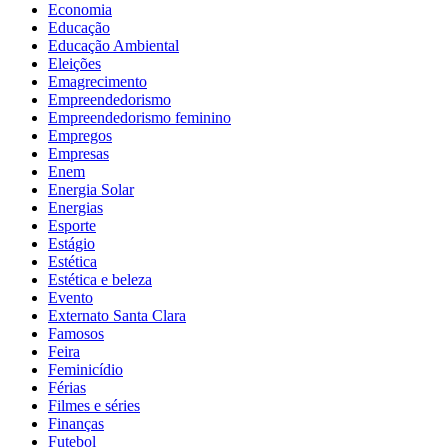
Economia
Educação
Educação Ambiental
Eleições
Emagrecimento
Empreendedorismo
Empreendedorismo feminino
Empregos
Empresas
Enem
Energia Solar
Energias
Esporte
Estágio
Estética
Estética e beleza
Evento
Externato Santa Clara
Famosos
Feira
Feminicídio
Férias
Filmes e séries
Finanças
Futebol