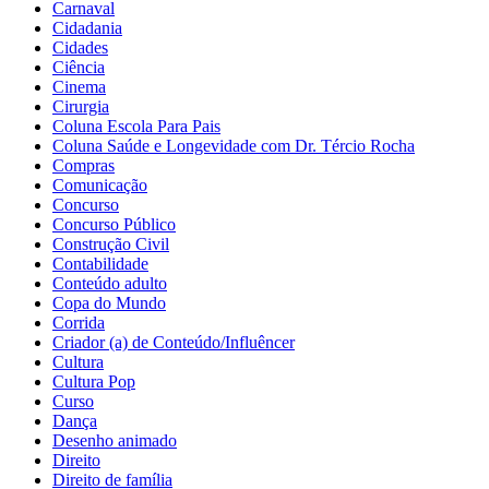
Carnaval
Cidadania
Cidades
Ciência
Cinema
Cirurgia
Coluna Escola Para Pais
Coluna Saúde e Longevidade com Dr. Tércio Rocha
Compras
Comunicação
Concurso
Concurso Público
Construção Civil
Contabilidade
Conteúdo adulto
Copa do Mundo
Corrida
Criador (a) de Conteúdo/Influêncer
Cultura
Cultura Pop
Curso
Dança
Desenho animado
Direito
Direito de família