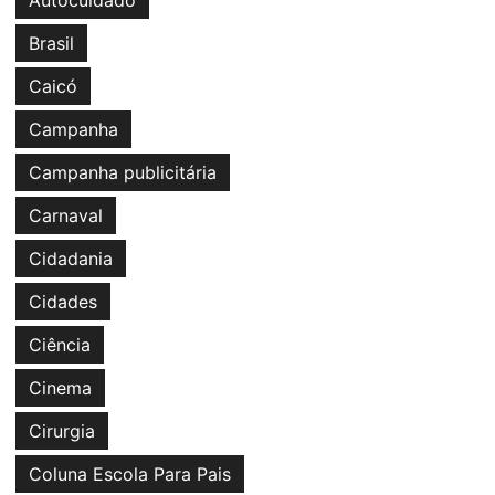
Autocuidado
Brasil
Caicó
Campanha
Campanha publicitária
Carnaval
Cidadania
Cidades
Ciência
Cinema
Cirurgia
Coluna Escola Para Pais