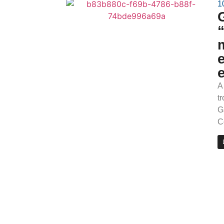
1
A
t
G
C