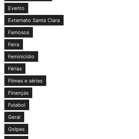
Evento
Externato Santa Clara
Famosos
Feira
Feminicídio
Férias
Filmes e séries
Finanças
Futebol
Geral
Golpes