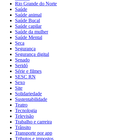
Rio Grande do Norte
Saúde
Saúde animal
Saúde Bucal
Saúde capilar
Saúde da mulher
Saúde Mental
Seca
Segurança
Segurança digital
Senado
Seridó
Série e filmes
SESC RN
Sexo
Site
Solidariedade
Sustentabilidade
Teatro
Tecnologia
Televisão
Trabalho e carreira
Trânsito
Transporte por app
Tributos e impostos