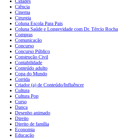
Cidades
Ciência
Cinema
Cirurgia
Coluna Escola Para Pais
Coluna Saúde e Longevidade com Dr. Tércio Rocha
Compras
Comunicação
Concurso
Concurso Público
Construção Civil
Contabilidade
Conteúdo adulto
Copa do Mundo
Corrida
Criador (a) de Conteúdo/Influêncer
Cultura
Cultura Pop
Curso
Dança
Desenho animado
Direito
Direito de família
Economia
Educação