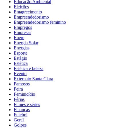
Educação Ambiental
Eleições
Emagrecimento
Empreendedorismo
Empreendedorismo feminino
Empregos
Empresas
Enem
Energia Solar
Energias
Esporte
Estágio
Estética
Estética e beleza
Evento
Externato Santa Clara
Famosos
Feira
Feminicídio
Férias
Filmes e séries
Finanças
Futebol
Geral
Golpes