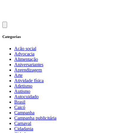
Categorias
Ação social
Advocacia
Alimentação
Aniversariantes
Aprendizagem
Arte
Atividade física
Atletismo
Autismo
Autocuidado
Brasil
Caicó
Campanha
Campanha publicitária
Carnaval
Cidadania