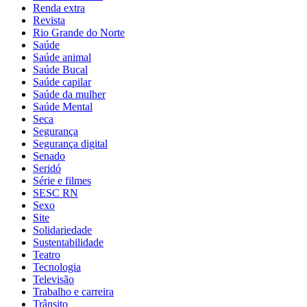
Renda extra
Revista
Rio Grande do Norte
Saúde
Saúde animal
Saúde Bucal
Saúde capilar
Saúde da mulher
Saúde Mental
Seca
Segurança
Segurança digital
Senado
Seridó
Série e filmes
SESC RN
Sexo
Site
Solidariedade
Sustentabilidade
Teatro
Tecnologia
Televisão
Trabalho e carreira
Trânsito