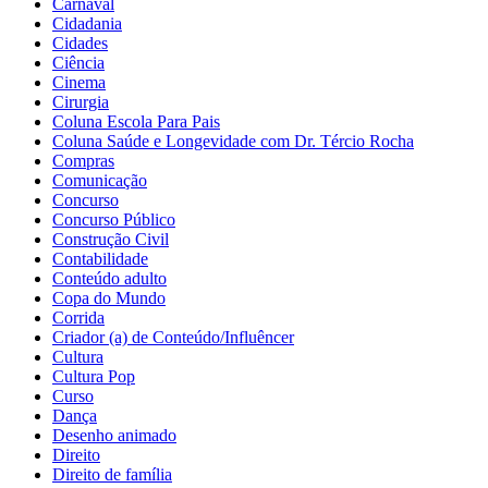
Carnaval
Cidadania
Cidades
Ciência
Cinema
Cirurgia
Coluna Escola Para Pais
Coluna Saúde e Longevidade com Dr. Tércio Rocha
Compras
Comunicação
Concurso
Concurso Público
Construção Civil
Contabilidade
Conteúdo adulto
Copa do Mundo
Corrida
Criador (a) de Conteúdo/Influêncer
Cultura
Cultura Pop
Curso
Dança
Desenho animado
Direito
Direito de família