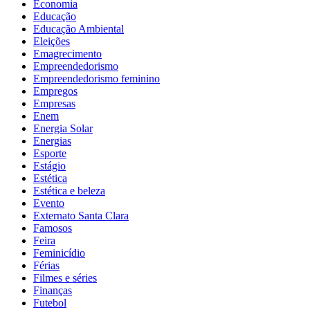
Economia
Educação
Educação Ambiental
Eleições
Emagrecimento
Empreendedorismo
Empreendedorismo feminino
Empregos
Empresas
Enem
Energia Solar
Energias
Esporte
Estágio
Estética
Estética e beleza
Evento
Externato Santa Clara
Famosos
Feira
Feminicídio
Férias
Filmes e séries
Finanças
Futebol