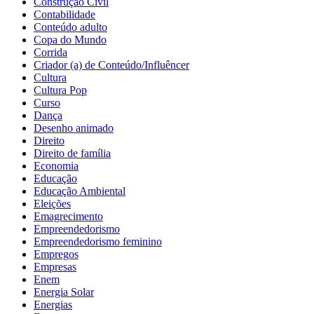
Construção Civil
Contabilidade
Conteúdo adulto
Copa do Mundo
Corrida
Criador (a) de Conteúdo/Influêncer
Cultura
Cultura Pop
Curso
Dança
Desenho animado
Direito
Direito de família
Economia
Educação
Educação Ambiental
Eleições
Emagrecimento
Empreendedorismo
Empreendedorismo feminino
Empregos
Empresas
Enem
Energia Solar
Energias