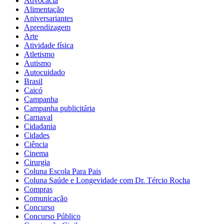
Advocacia
Alimentação
Aniversariantes
Aprendizagem
Arte
Atividade física
Atletismo
Autismo
Autocuidado
Brasil
Caicó
Campanha
Campanha publicitária
Carnaval
Cidadania
Cidades
Ciência
Cinema
Cirurgia
Coluna Escola Para Pais
Coluna Saúde e Longevidade com Dr. Tércio Rocha
Compras
Comunicação
Concurso
Concurso Público