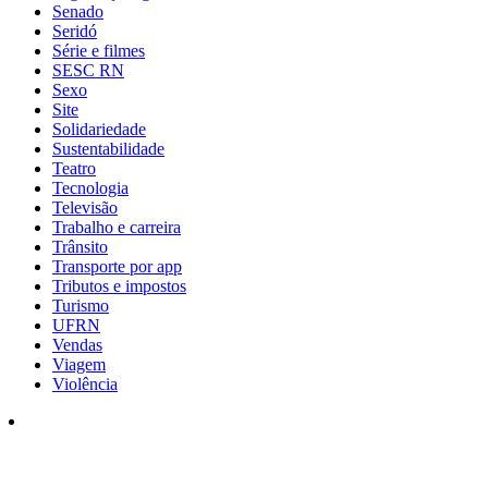
Senado
Seridó
Série e filmes
SESC RN
Sexo
Site
Solidariedade
Sustentabilidade
Teatro
Tecnologia
Televisão
Trabalho e carreira
Trânsito
Transporte por app
Tributos e impostos
Turismo
UFRN
Vendas
Viagem
Violência