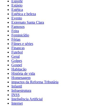
Esporte
Estágio
Estética
Estética e beleza
Evento
Externato Santa Clara
Famosos
Feira
Feminicídio
Férias
Filmes e séries
Finanças
Futebol
Geral
Golpes
Gospel
Habitação
História de vida
Homenagem
impactos da Reforma Tributária
Infantil
Infraestrutura
INSS
Inteligência Artificial
Internet