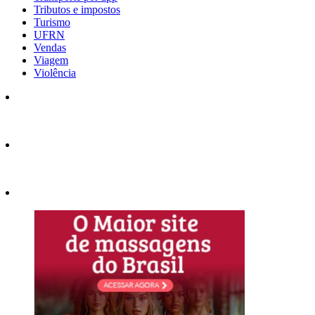
Tributos e impostos
Turismo
UFRN
Vendas
Viagem
Violência