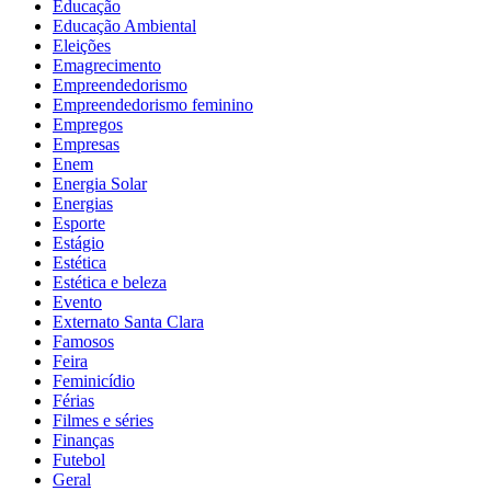
Educação
Educação Ambiental
Eleições
Emagrecimento
Empreendedorismo
Empreendedorismo feminino
Empregos
Empresas
Enem
Energia Solar
Energias
Esporte
Estágio
Estética
Estética e beleza
Evento
Externato Santa Clara
Famosos
Feira
Feminicídio
Férias
Filmes e séries
Finanças
Futebol
Geral