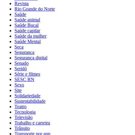
Revista
Rio Grande do Norte
Saúde
Saúde animal
Saúde Bucal
Saúde capilar
Saúde da mulher
Saúde Mental
Seca
Segurança
Segurança digital
Senado
Seridó
Série e filmes
SESC RN
Sexo
Site
Solidariedade
Sustentabilidade
Teatro
Tecnologia
Televisão
Trabalho e carreira
Trânsito
Transporte por app