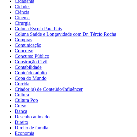
Cidadania
Cidades
Ciência
Cinema
Cirurgia
Coluna Escola Para Pais
Coluna Saúde e Longevidade com Dr. Tércio Rocha
Compras
Comunicação
Concurso
Concurso Público
Construção Civil
Contabilidade
Conteúdo adulto
Copa do Mundo
Corrida
Criador (a) de Conteúdo/Influêncer
Cultura
Cultura Pop
Curso
Dança
Desenho animado
Direito
Direito de família
Economia