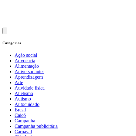
Categorias
Ação social
Advocacia
Alimentação
Aniversariantes
Aprendizagem
Arte
Atividade física
Atletismo
Autismo
Autocuidado
Brasil
Caicó
Campanha
Campanha publicitária
Carnaval