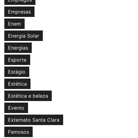
Empresas
Enem
Energia Solar
Energias
Esporte
Estágio
Estética
Estética e beleza
Evento
Externato Santa Clara
Famosos