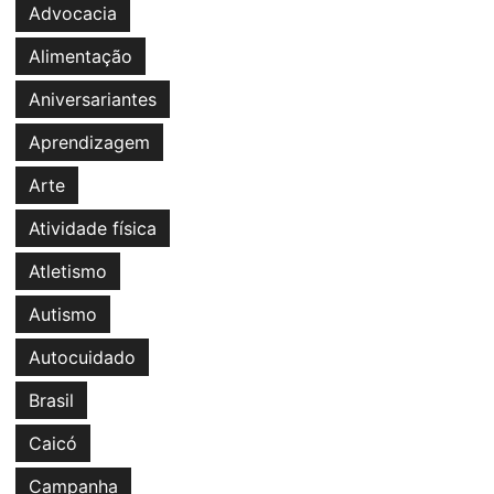
Advocacia
Alimentação
Aniversariantes
Aprendizagem
Arte
Atividade física
Atletismo
Autismo
Autocuidado
Brasil
Caicó
Campanha