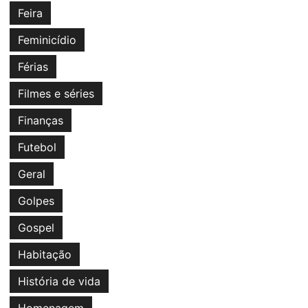
Feira
Feminicídio
Férias
Filmes e séries
Finanças
Futebol
Geral
Golpes
Gospel
Habitação
História de vida