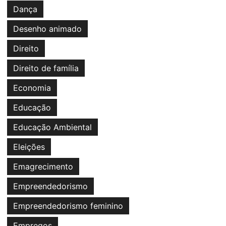
Dança
Desenho animado
Direito
Direito de família
Economia
Educação
Educação Ambiental
Eleições
Emagrecimento
Empreendedorismo
Empreendedorismo feminino
Empregos