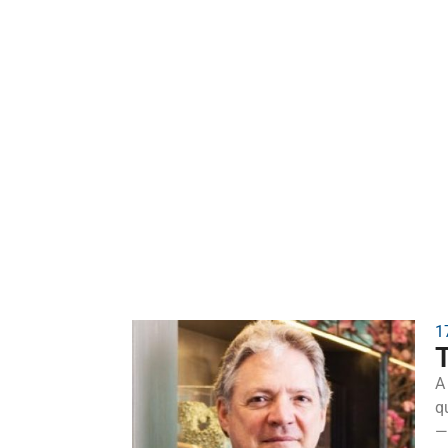
1
T
A
q
—