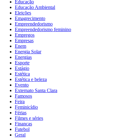
Educação
Educação Ambiental
Eleições
Emagrecimento
Empreendedorismo
Empreendedorismo feminino
Empregos
Empresas
Enem
Energia Solar
Energias
Esporte
Estágio
Estética
Estética e beleza
Evento
Externato Santa Clara
Famosos
Feira
Feminicídio
Férias
Filmes e séries
Finanças
Futebol
Geral