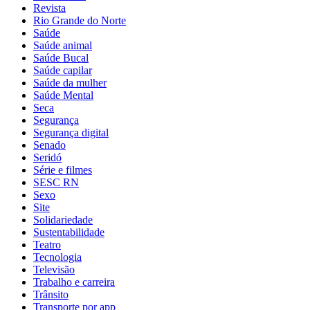
Revista
Rio Grande do Norte
Saúde
Saúde animal
Saúde Bucal
Saúde capilar
Saúde da mulher
Saúde Mental
Seca
Segurança
Segurança digital
Senado
Seridó
Série e filmes
SESC RN
Sexo
Site
Solidariedade
Sustentabilidade
Teatro
Tecnologia
Televisão
Trabalho e carreira
Trânsito
Transporte por app