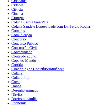
Cidadania
Cidades
Ciência
Cinema
Cirurgia
Coluna Escola Para Pais
Coluna Saúde e Longevidade com Dr. Tércio Rocha
Compras
Comunicação
Concurso
Concurso Público
Construção Civil
Contabilidade
Conteúdo adulto
Copa do Mundo
Corrida
Criador (a) de Conteúdo/Influêncer
Cultura
Cultura Pop
Curso
Dança
Desenho animado
Direito
Direito de família
Economia