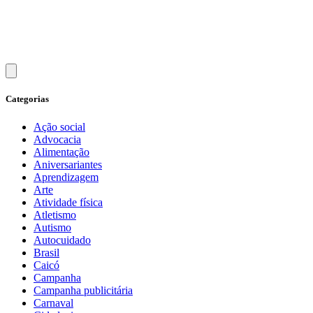
Categorias
Ação social
Advocacia
Alimentação
Aniversariantes
Aprendizagem
Arte
Atividade física
Atletismo
Autismo
Autocuidado
Brasil
Caicó
Campanha
Campanha publicitária
Carnaval