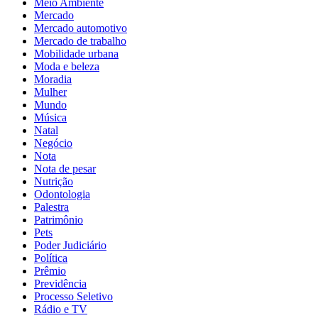
Meio Ambiente
Mercado
Mercado automotivo
Mercado de trabalho
Mobilidade urbana
Moda e beleza
Moradia
Mulher
Mundo
Música
Natal
Negócio
Nota
Nota de pesar
Nutrição
Odontologia
Palestra
Patrimônio
Pets
Poder Judiciário
Política
Prêmio
Previdência
Processo Seletivo
Rádio e TV