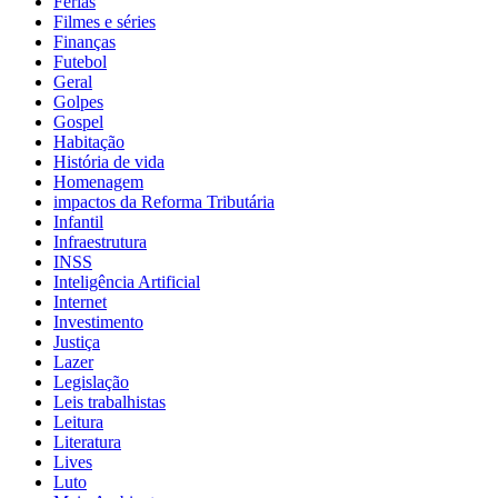
Férias
Filmes e séries
Finanças
Futebol
Geral
Golpes
Gospel
Habitação
História de vida
Homenagem
impactos da Reforma Tributária
Infantil
Infraestrutura
INSS
Inteligência Artificial
Internet
Investimento
Justiça
Lazer
Legislação
Leis trabalhistas
Leitura
Literatura
Lives
Luto