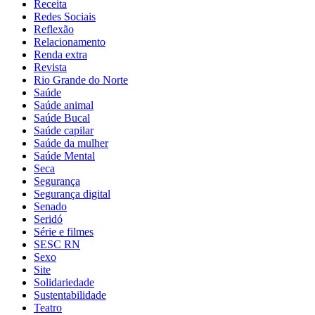
Receita
Redes Sociais
Reflexão
Relacionamento
Renda extra
Revista
Rio Grande do Norte
Saúde
Saúde animal
Saúde Bucal
Saúde capilar
Saúde da mulher
Saúde Mental
Seca
Segurança
Segurança digital
Senado
Seridó
Série e filmes
SESC RN
Sexo
Site
Solidariedade
Sustentabilidade
Teatro