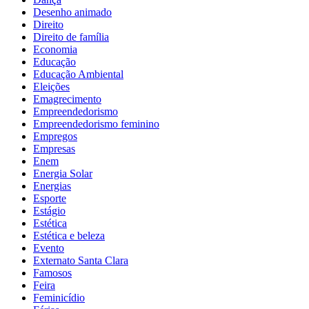
Desenho animado
Direito
Direito de família
Economia
Educação
Educação Ambiental
Eleições
Emagrecimento
Empreendedorismo
Empreendedorismo feminino
Empregos
Empresas
Enem
Energia Solar
Energias
Esporte
Estágio
Estética
Estética e beleza
Evento
Externato Santa Clara
Famosos
Feira
Feminicídio