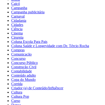
Caicó
Campanha
Campanha publicitária
Carnaval
Cidadania
Cidades
Ciência
Cinema
Cirurgia
Coluna Escola Para Pais
Coluna Saúde e Longevidade com Dr. Tércio Rocha
Compras
Comunicação
Concurso
Concurso Público
Construção Civil
Contabilidade
Conteúdo adulto
Copa do Mundo
Corrida
Criador (a) de Conteúdo/Influêncer
Cultura
Cultura Pop
Curso
Dança