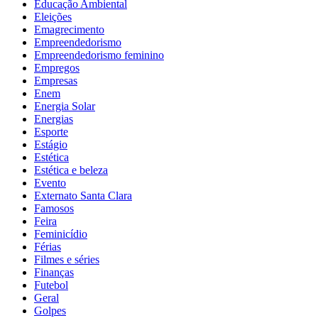
Educação Ambiental
Eleições
Emagrecimento
Empreendedorismo
Empreendedorismo feminino
Empregos
Empresas
Enem
Energia Solar
Energias
Esporte
Estágio
Estética
Estética e beleza
Evento
Externato Santa Clara
Famosos
Feira
Feminicídio
Férias
Filmes e séries
Finanças
Futebol
Geral
Golpes