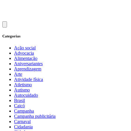
Categorias
Ação social
Advocacia
Alimentação
Aniversariantes
Aprendizagem
Arte
Atividade física
Atletismo
Autismo
Autocuidado
Brasil
Caicó
Campanha
Campanha publicitária
Carnaval
Cidadania