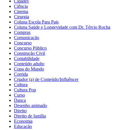
Cidades
Ciência
Cinema
Cirurgia
Coluna Escola Para Pais
Coluna Saúde e Longevidade com Dr. Tércio Rocha
Compras
Comunicação
Concurso
Concurso Público
Construção Civil
Contabilidade
Conteúdo adulto
Copa do Mundo
Corrida
Criador (a) de Conteúdo/Influêncer
Cultura
Cultura Pop
Curso
Dança
Desenho animado
Direito
Direito de família
Economia
Educação