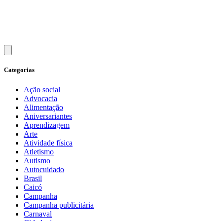
Categorias
Ação social
Advocacia
Alimentação
Aniversariantes
Aprendizagem
Arte
Atividade física
Atletismo
Autismo
Autocuidado
Brasil
Caicó
Campanha
Campanha publicitária
Carnaval