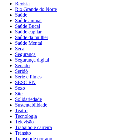
Revista
Rio Grande do Norte
Saúde
Saúde animal
Saúde Bucal
Saúde capilar
Saúde da mulher
Saúde Mental
Seca
Segurança
Segurança digital
Senado
Seridó
Série e filmes
SESC RN
Sexo
Site
Solidariedade
Sustentabilidade
Teatro
Tecnologia
Televisão
Trabalho e carreira
Trânsito
Transporte por app