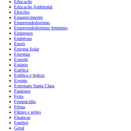
Educação
Educação Ambiental
Eleições
Emagrecimento
Empreendedorismo
Empreendedorismo feminino
Empregos
Empresas
Enem
Energia Solar
Energias
Esporte
Estágio
Estética
Estética e beleza
Evento
Externato Santa Clara
Famosos
Feira
Feminicídio
Férias
Filmes e séries
Finanças
Futebol
Geral