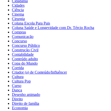
Cidadania
Cidades
Ciência
Cinema
Cirurgia
Coluna Escola Para Pais
Coluna Saúde e Longevidade com Dr. Tércio Rocha
Compras
Comunicação
Concurso
Concurso Público
Construção Civil
Contabilidade
Conteúdo adulto
Copa do Mundo
Corrida
Criador (a) de Conteúdo/Influêncer
Cultura
Cultura Pop
Curso
Dança
Desenho animado
Direito
Direito de família
Economia