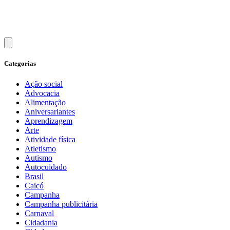
Categorias
Ação social
Advocacia
Alimentação
Aniversariantes
Aprendizagem
Arte
Atividade física
Atletismo
Autismo
Autocuidado
Brasil
Caicó
Campanha
Campanha publicitária
Carnaval
Cidadania