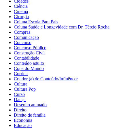
Cidades
Ciência
Cinema
Cirurgia
Coluna Escola Para Pais
Coluna Saúde e Longevidade com Dr. Tércio Rocha
Compras
Comunicação
Concurso
Concurso Público
Construção Civil
Contabilidade
Conteúdo adulto
Copa do Mundo
Corrida
Criador (a) de Conteúdo/Influêncer
Cultura
Cultura Pop
Curso
Dança
Desenho animado
Direito
Direito de família
Economia
Educação