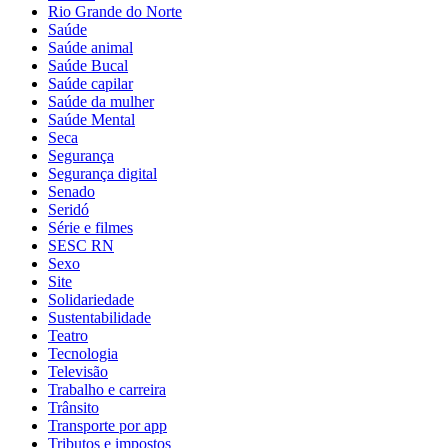
Rio Grande do Norte
Saúde
Saúde animal
Saúde Bucal
Saúde capilar
Saúde da mulher
Saúde Mental
Seca
Segurança
Segurança digital
Senado
Seridó
Série e filmes
SESC RN
Sexo
Site
Solidariedade
Sustentabilidade
Teatro
Tecnologia
Televisão
Trabalho e carreira
Trânsito
Transporte por app
Tributos e impostos