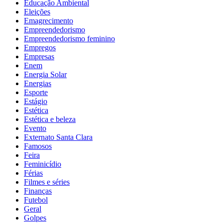
Educação Ambiental
Eleições
Emagrecimento
Empreendedorismo
Empreendedorismo feminino
Empregos
Empresas
Enem
Energia Solar
Energias
Esporte
Estágio
Estética
Estética e beleza
Evento
Externato Santa Clara
Famosos
Feira
Feminicídio
Férias
Filmes e séries
Finanças
Futebol
Geral
Golpes