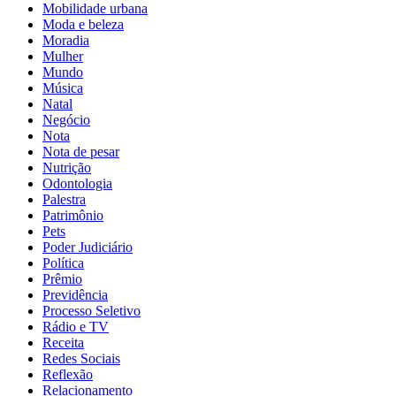
Mobilidade urbana
Moda e beleza
Moradia
Mulher
Mundo
Música
Natal
Negócio
Nota
Nota de pesar
Nutrição
Odontologia
Palestra
Patrimônio
Pets
Poder Judiciário
Política
Prêmio
Previdência
Processo Seletivo
Rádio e TV
Receita
Redes Sociais
Reflexão
Relacionamento