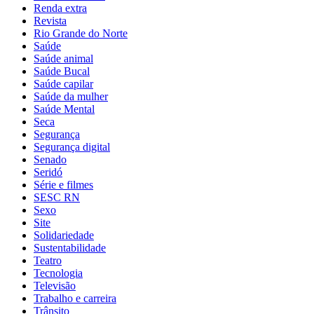
Renda extra
Revista
Rio Grande do Norte
Saúde
Saúde animal
Saúde Bucal
Saúde capilar
Saúde da mulher
Saúde Mental
Seca
Segurança
Segurança digital
Senado
Seridó
Série e filmes
SESC RN
Sexo
Site
Solidariedade
Sustentabilidade
Teatro
Tecnologia
Televisão
Trabalho e carreira
Trânsito