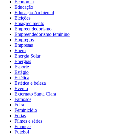
Economia
Educação
Educação Ambiental
Eleições
Emagrecimento
Empreendedorismo
Empreendedorismo feminino
Empregos
Empresas
Enem
Energia Solar
Energias
Esporte
Estágio
Estética
Estética e beleza
Evento
Externato Santa Clara
Famosos
Feira
Feminicídio
Férias
Filmes e séries
Finanças
Futebol