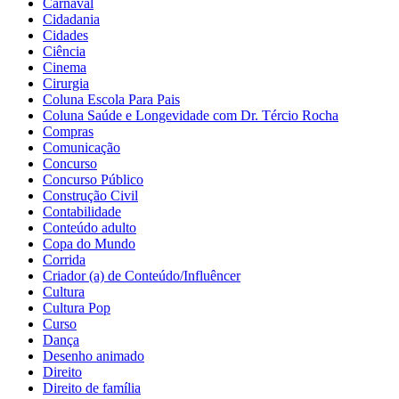
Carnaval
Cidadania
Cidades
Ciência
Cinema
Cirurgia
Coluna Escola Para Pais
Coluna Saúde e Longevidade com Dr. Tércio Rocha
Compras
Comunicação
Concurso
Concurso Público
Construção Civil
Contabilidade
Conteúdo adulto
Copa do Mundo
Corrida
Criador (a) de Conteúdo/Influêncer
Cultura
Cultura Pop
Curso
Dança
Desenho animado
Direito
Direito de família