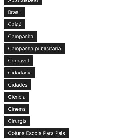
Autocuidado
Brasil
Caicó
Campanha
Campanha publicitária
Carnaval
Cidadania
Cidades
Ciência
Cinema
Cirurgia
Coluna Escola Para Pais