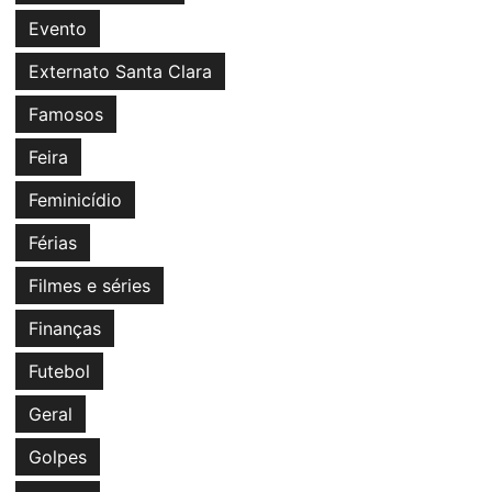
Evento
Externato Santa Clara
Famosos
Feira
Feminicídio
Férias
Filmes e séries
Finanças
Futebol
Geral
Golpes