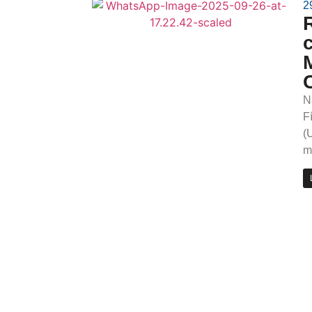
2
N
F
(
m