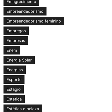
Emagrecimento
Empreendedorismo
Empreendedorismo feminino
Empregos
Empresas
Enem
Energia Solar
Energias
Esporte
Estágio
Estética
Estética e beleza