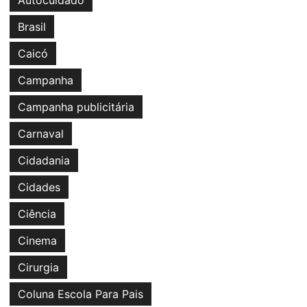
Autocuidado
Brasil
Caicó
Campanha
Campanha publicitária
Carnaval
Cidadania
Cidades
Ciência
Cinema
Cirurgia
Coluna Escola Para Pais