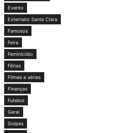
Evento
Externato Santa Clara
Famosos
Feira
Feminicídio
Férias
Filmes e séries
Finanças
Futebol
Geral
Golpes