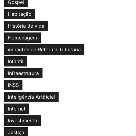
Gospel
Habitação
História de vida
Homenagem
impactos da Reforma Tributária
Infantil
Infraestrutura
INSS
Inteligência Artificial
Internet
Investimento
Justiça