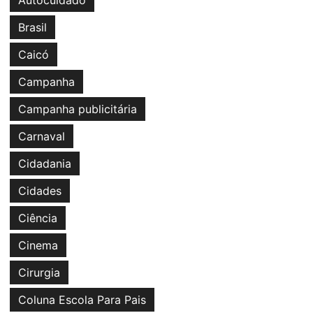
Autocuidado
Brasil
Caicó
Campanha
Campanha publicitária
Carnaval
Cidadania
Cidades
Ciência
Cinema
Cirurgia
Coluna Escola Para Pais