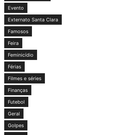
Evento
Externato Santa Clara
Famosos
Feira
Feminicídio
Férias
Filmes e séries
Finanças
Futebol
Geral
Golpes