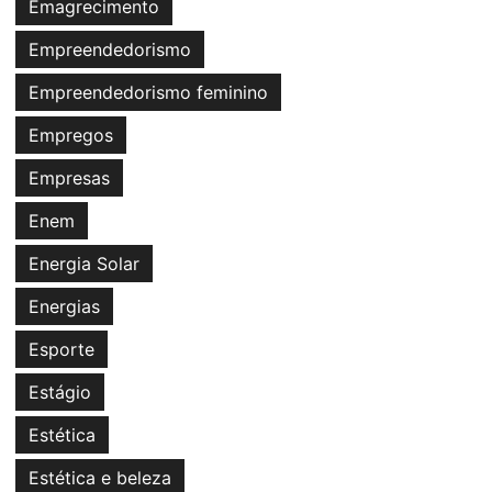
Emagrecimento
Empreendedorismo
Empreendedorismo feminino
Empregos
Empresas
Enem
Energia Solar
Energias
Esporte
Estágio
Estética
Estética e beleza