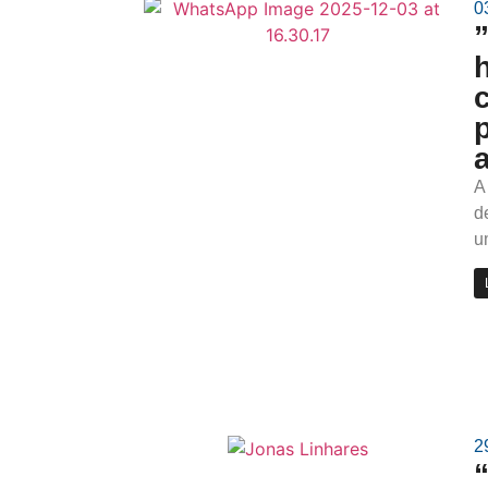
0
A
d
u
2