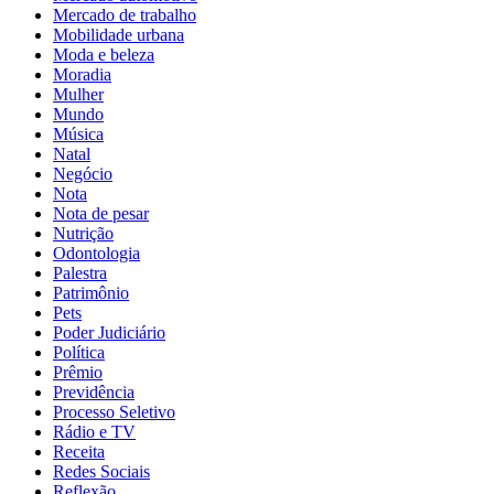
Mercado de trabalho
Mobilidade urbana
Moda e beleza
Moradia
Mulher
Mundo
Música
Natal
Negócio
Nota
Nota de pesar
Nutrição
Odontologia
Palestra
Patrimônio
Pets
Poder Judiciário
Política
Prêmio
Previdência
Processo Seletivo
Rádio e TV
Receita
Redes Sociais
Reflexão