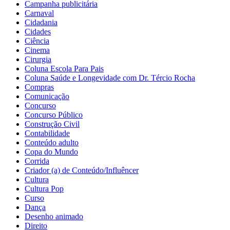
Campanha publicitária
Carnaval
Cidadania
Cidades
Ciência
Cinema
Cirurgia
Coluna Escola Para Pais
Coluna Saúde e Longevidade com Dr. Tércio Rocha
Compras
Comunicação
Concurso
Concurso Público
Construção Civil
Contabilidade
Conteúdo adulto
Copa do Mundo
Corrida
Criador (a) de Conteúdo/Influêncer
Cultura
Cultura Pop
Curso
Dança
Desenho animado
Direito