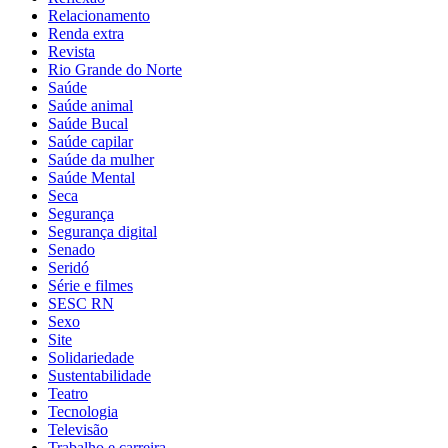
Relacionamento
Renda extra
Revista
Rio Grande do Norte
Saúde
Saúde animal
Saúde Bucal
Saúde capilar
Saúde da mulher
Saúde Mental
Seca
Segurança
Segurança digital
Senado
Seridó
Série e filmes
SESC RN
Sexo
Site
Solidariedade
Sustentabilidade
Teatro
Tecnologia
Televisão
Trabalho e carreira