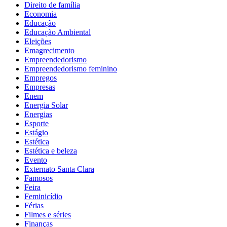
Direito de família
Economia
Educação
Educação Ambiental
Eleições
Emagrecimento
Empreendedorismo
Empreendedorismo feminino
Empregos
Empresas
Enem
Energia Solar
Energias
Esporte
Estágio
Estética
Estética e beleza
Evento
Externato Santa Clara
Famosos
Feira
Feminicídio
Férias
Filmes e séries
Finanças