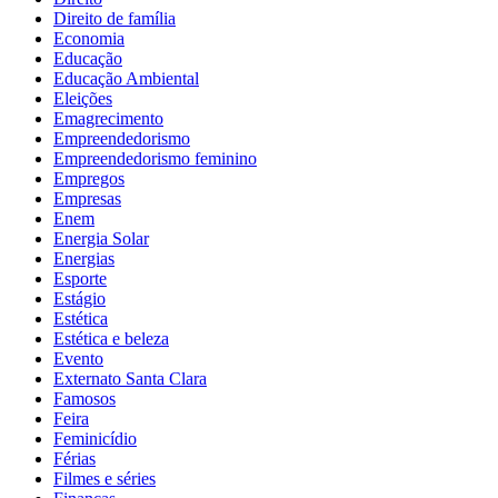
Direito de família
Economia
Educação
Educação Ambiental
Eleições
Emagrecimento
Empreendedorismo
Empreendedorismo feminino
Empregos
Empresas
Enem
Energia Solar
Energias
Esporte
Estágio
Estética
Estética e beleza
Evento
Externato Santa Clara
Famosos
Feira
Feminicídio
Férias
Filmes e séries