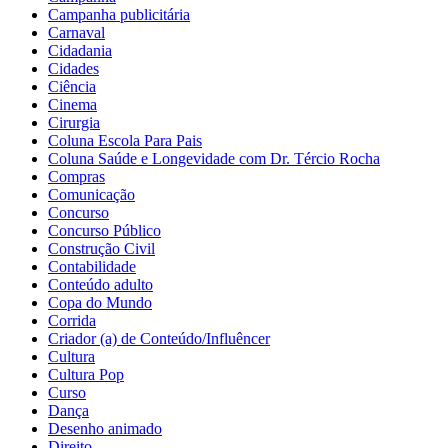
Campanha publicitária
Carnaval
Cidadania
Cidades
Ciência
Cinema
Cirurgia
Coluna Escola Para Pais
Coluna Saúde e Longevidade com Dr. Tércio Rocha
Compras
Comunicação
Concurso
Concurso Público
Construção Civil
Contabilidade
Conteúdo adulto
Copa do Mundo
Corrida
Criador (a) de Conteúdo/Influêncer
Cultura
Cultura Pop
Curso
Dança
Desenho animado
Direito