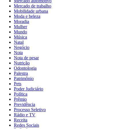
Mercado automotivo
Mercado de trabalho
Mobilidade urbana
Moda e beleza
Moradia
Mulher
Mundo
Música
Natal
Negócio
Nota
Nota de pesar
Nutrição
Odontologia
Palestra
Patrimônio
Pets
Poder Judiciário
Política
Prêmio
Previdência
Processo Seletivo
Rádio e TV
Receita
Redes Sociais