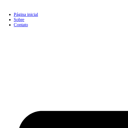
Ir
para
Página inicial
o
Sobre
conteúdo
Contato